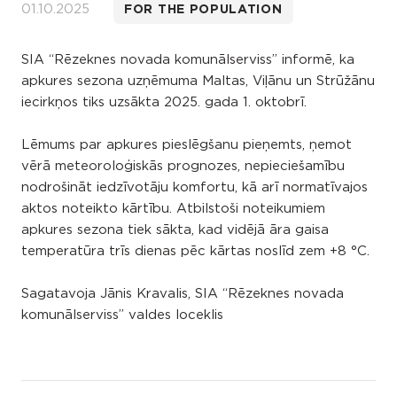
01.10.2025
FOR THE POPULATION
SIA “Rēzeknes novada komunālserviss” informē, ka
apkures sezona uzņēmuma Maltas, Viļānu un Strūžānu
iecirkņos tiks uzsākta 2025. gada 1. oktobrī.
Lēmums par apkures pieslēgšanu pieņemts, ņemot
vērā meteoroloģiskās prognozes, nepieciešamību
nodrošināt iedzīvotāju komfortu, kā arī normatīvajos
aktos noteikto kārtību. Atbilstoši noteikumiem
apkures sezona tiek sākta, kad vidējā āra gaisa
temperatūra trīs dienas pēc kārtas noslīd zem +8 °C.
Sagatavoja Jānis Kravalis, SIA “Rēzeknes novada
komunālserviss” valdes loceklis