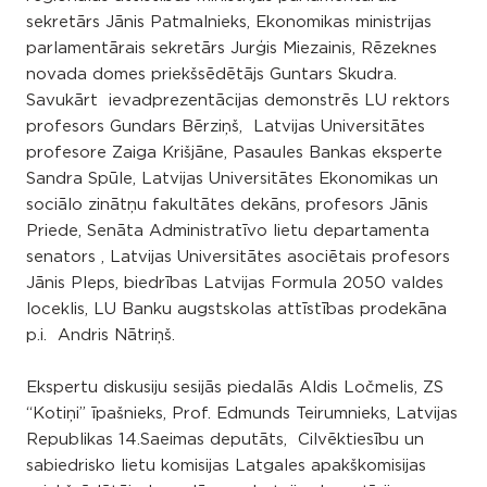
sekretārs Jānis Patmalnieks, Ekonomikas ministrijas
parlamentārais sekretārs Jurģis Miezainis, Rēzeknes
novada domes priekšsēdētājs Guntars Skudra.
Savukārt ievadprezentācijas demonstrēs LU rektors
profesors Gundars Bērziņš, Latvijas Universitātes
profesore Zaiga Krišjāne, Pasaules Bankas eksperte
Sandra Spūle, Latvijas Universitātes Ekonomikas un
sociālo zinātņu fakultātes dekāns, profesors Jānis
Priede, Senāta Administratīvo lietu departamenta
senators , Latvijas Universitātes asociētais profesors
Jānis Pleps, biedrības Latvijas Formula 2050 valdes
loceklis, LU Banku augstskolas attīstības prodekāna
p.i. Andris Nātriņš.
Ekspertu diskusiju sesijās piedalās Aldis Ločmelis, ZS
“Kotiņi” īpašnieks, Prof. Edmunds Teirumnieks, Latvijas
Republikas 14.Saeimas deputāts, Cilvēktiesību un
sabiedrisko lietu komisijas Latgales apakškomisijas