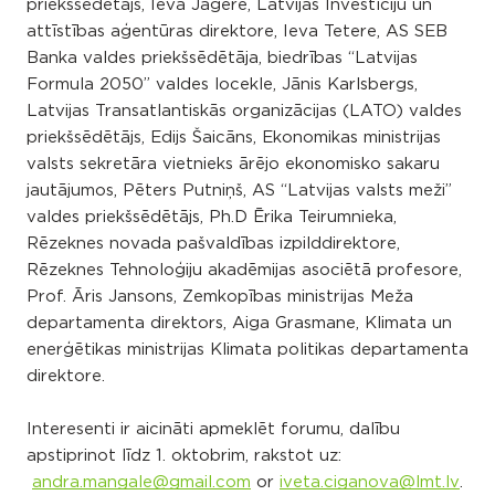
priekšsēdētājs, Ieva Jāgere, Latvijas Investīciju un
attīstības aģentūras direktore, Ieva Tetere, AS SEB
Banka valdes priekšsēdētāja, biedrības “Latvijas
Formula 2050” valdes locekle, Jānis Karlsbergs,
Latvijas Transatlantiskās organizācijas (LATO) valdes
priekšsēdētājs, Edijs Šaicāns, Ekonomikas ministrijas
valsts sekretāra vietnieks ārējo ekonomisko sakaru
jautājumos, Pēters Putniņš, AS “Latvijas valsts meži”
valdes priekšsēdētājs, Ph.D Ērika Teirumnieka,
Rēzeknes novada pašvaldības izpilddirektore,
Rēzeknes Tehnoloģiju akadēmijas asociētā profesore,
Prof. Āris Jansons, Zemkopības ministrijas Meža
departamenta direktors, Aiga Grasmane, Klimata un
enerģētikas ministrijas Klimata politikas departamenta
direktore.
Interesenti ir aicināti apmeklēt forumu, dalību
apstiprinot līdz 1. oktobrim, rakstot uz:
andra.mangale@gmail.com
or
iveta.ciganova@lmt.lv
.