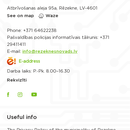
Atbrīvošanas aleja 95a, Rēzekne, LV-4601
See on map
Waze
Phone:
+371 64622238
Pašvaldības policijas informatīvais tālrunis:
+371
29411411
E-mail:
info@rezeknesnovads.lv
E-address
Darba laiks: P.-Pk. 8.00–16.30
Rekvizīti
Useful info