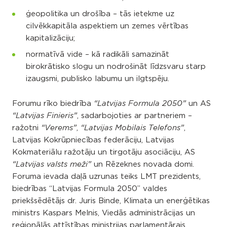
ģeopolitika un drošība – tās ietekme uz
cilvēkkapitāla aspektiem un zemes vērtības
kapitalizāciju;
normatīvā vide – kā radikāli samazināt
birokrātisko slogu un nodrošināt līdzsvaru starp
izaugsmi, publisko labumu un ilgtspēju.
Forumu rīko biedrība
un AS
“Latvijas Formula 2050”
, sadarbojoties ar partneriem –
“Latvijas Finieris”
ražotni
,
,
“Verems”
“Latvijas Mobilais Telefons”
Latvijas Kokrūpniecības federāciju, Latvijas
Kokmateriālu ražotāju un tirgotāju asociāciju, AS
un Rēzeknes novada domi.
“Latvijas valsts meži”
Foruma ievada daļā uzrunas teiks LMT prezidents,
biedrības “Latvijas Formula 2050” valdes
priekšsēdētājs dr. Juris Binde, Klimata un enerģētikas
ministrs Kaspars Melnis, Viedās administrācijas un
reģionālās attīstības ministrijas parlamentārais