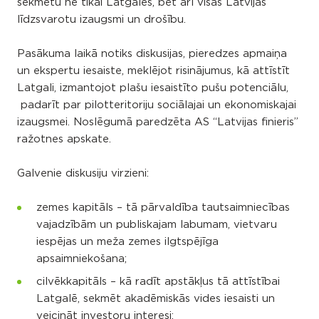
sekmētu ne tikai Latgales, bet arī visas Latvijas
līdzsvarotu izaugsmi un drošību.
Pasākuma laikā notiks diskusijas, pieredzes apmaiņa
un ekspertu iesaiste, meklējot risinājumus, kā attīstīt
Latgali, izmantojot plašu iesaistīto pušu potenciālu,
padarīt par pilotteritoriju sociālajai un ekonomiskajai
izaugsmei. Noslēgumā paredzēta AS “Latvijas finieris”
ražotnes apskate.
Galvenie diskusiju virzieni:
zemes kapitāls – tā pārvaldība tautsaimniecības
vajadzībām un publiskajam labumam, vietvaru
iespējas un meža zemes ilgtspējīga
apsaimniekošana;
cilvēkkapitāls – kā radīt apstākļus tā attīstībai
Latgalē, sekmēt akadēmiskās vides iesaisti un
veicināt investoru interesi;