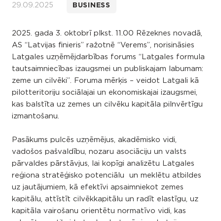
29.09.2025
BUSINESS
2025. gada 3. oktobrī plkst. 11.00 Rēzeknes novadā,
AS “Latvijas finieris” ražotnē “Verems”, norisināsies
Latgales uzņēmējdarbības forums “Latgales formula
tautsaimniecības izaugsmei un publiskajam labumam:
zeme un cilvēki”. Foruma mērķis – veidot Latgali kā
pilotteritoriju sociālajai un ekonomiskajai izaugsmei,
kas balstīta uz zemes un cilvēku kapitāla pilnvērtīgu
izmantošanu.
Pasākums pulcēs uzņēmējus, akadēmisko vidi,
vadošos pašvaldību, nozaru asociāciju un valsts
pārvaldes pārstāvjus, lai kopīgi analizētu Latgales
reģiona stratēģisko potenciālu un meklētu atbildes
uz jautājumiem, kā efektīvi apsaimniekot zemes
kapitālu, attīstīt cilvēkkapitālu un radīt elastīgu, uz
kapitāla vairošanu orientētu normatīvo vidi, kas