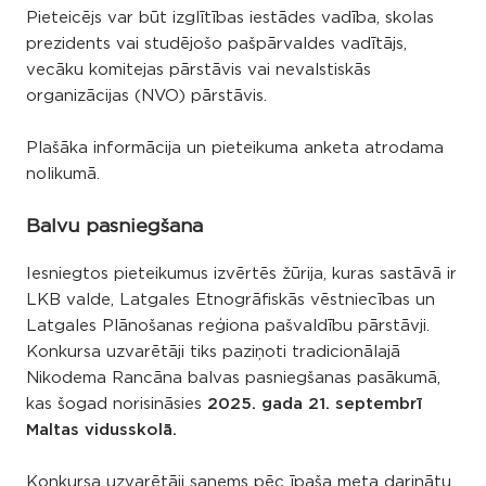
Pieteicējs var būt izglītības iestādes vadība, skolas
prezidents vai studējošo pašpārvaldes vadītājs,
vecāku komitejas pārstāvis vai nevalstiskās
organizācijas (NVO) pārstāvis.
Plašāka informācija un pieteikuma anketa atrodama
nolikumā.
Balvu pasniegšana
Iesniegtos pieteikumus izvērtēs žūrija, kuras sastāvā ir
LKB valde, Latgales Etnogrāfiskās vēstniecības un
Latgales Plānošanas reģiona pašvaldību pārstāvji.
Konkursa uzvarētāji tiks paziņoti tradicionālajā
Nikodema Rancāna balvas pasniegšanas pasākumā,
kas šogad norisināsies
2025. gada 21. septembrī
Maltas vidusskolā.
Konkursa uzvarētāji saņems pēc īpaša meta darinātu