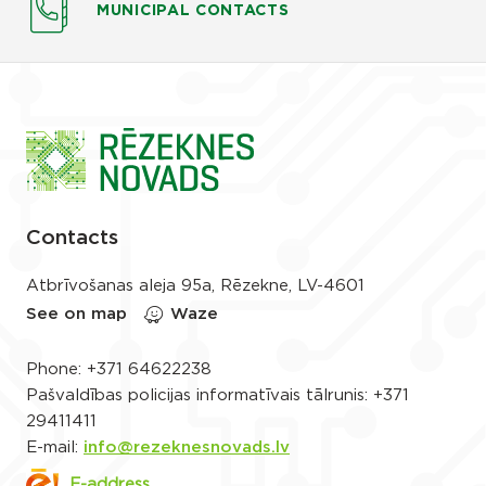
MUNICIPAL CONTACTS
Contacts
Atbrīvošanas aleja 95a, Rēzekne, LV-4601
See on map
Waze
Phone:
+371 64622238
Pašvaldības policijas informatīvais tālrunis:
+371
29411411
E-mail:
info@rezeknesnovads.lv
E-address