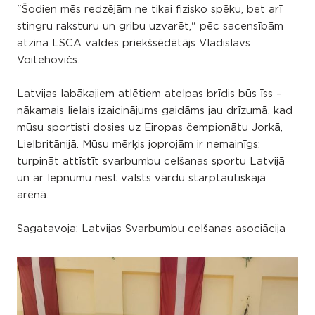
"Šodien mēs redzējām ne tikai fizisko spēku, bet arī
stingru raksturu un gribu uzvarēt," pēc sacensībām
atzina LSCA valdes priekšsēdētājs Vladislavs
Voitehovičs.
Latvijas labākajiem atlētiem atelpas brīdis būs īss –
nākamais lielais izaicinājums gaidāms jau drīzumā, kad
mūsu sportisti dosies uz Eiropas čempionātu Jorkā,
Lielbritānijā. Mūsu mērķis joprojām ir nemainīgs:
turpināt attīstīt svarbumbu celšanas sportu Latvijā
un ar lepnumu nest valsts vārdu starptautiskajā
arēnā.
Sagatavoja: Latvijas Svarbumbu celšanas asociācija