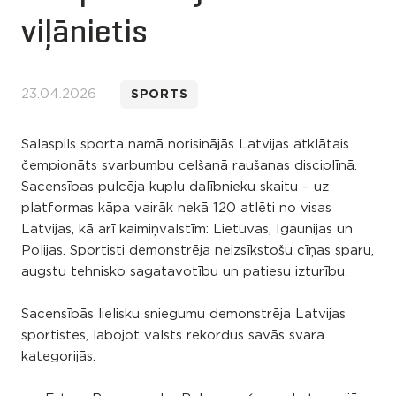
viļānietis
23.04.2026
SPORTS
Salaspils sporta namā norisinājās Latvijas atklātais
čempionāts svarbumbu celšanā raušanas disciplīnā.
Sacensības pulcēja kuplu dalībnieku skaitu – uz
platformas kāpa vairāk nekā 120 atlēti no visas
Latvijas, kā arī kaimiņvalstīm: Lietuvas, Igaunijas un
Polijas. Sportisti demonstrēja neizsīkstošu cīņas sparu,
augstu tehnisko sagatavotību un patiesu izturību.
Sacensībās lielisku sniegumu demonstrēja Latvijas
sportistes, labojot valsts rekordus savās svara
kategorijās: