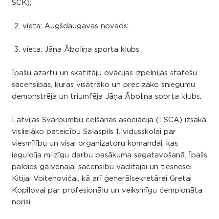
SCK);
2. vieta: Augšdaugavas novads;
3. vieta: Jāņa Āboliņa sporta klubs.
Īpašu azartu un skatītāju ovācijas izpelnījās stafešu
sacensības, kurās visātrāko un precīzāko sniegumu
demonstrēja un triumfēja Jāņa Āboliņa sporta klubs.
Latvijas Svarbumbu celšanas asociācija (LSCA) izsaka
vislielāko pateicību Salaspils 1. vidusskolai par
viesmīlību un visai organizatoru komandai, kas
ieguldīja milzīgu darbu pasākuma sagatavošanā. Īpašs
paldies galvenajai sacensību vadītājai un tiesnesei
Kitijai Voitehovičai, kā arī ģenerālsekretārei Gretai
Kopilovai par profesionālu un veiksmīgu čempionāta
norisi.