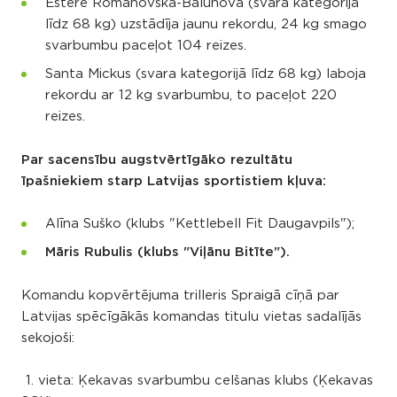
Estere Romanovska-Balunova (svara kategorijā
līdz 68 kg) uzstādīja jaunu rekordu, 24 kg smago
svarbumbu paceļot 104 reizes.
Santa Mickus (svara kategorijā līdz 68 kg) laboja
rekordu ar 12 kg svarbumbu, to paceļot 220
reizes.
Par sacensību augstvērtīgāko rezultātu
īpašniekiem starp Latvijas sportistiem kļuva:
Alīna Suško (klubs "Kettlebell Fit Daugavpils");
Māris Rubulis (klubs "Viļānu Bitīte").
Komandu kopvērtējuma trilleris Spraigā cīņā par
Latvijas spēcīgākās komandas titulu vietas sadalījās
sekojoši:
1. vieta: Ķekavas svarbumbu celšanas klubs (Ķekavas