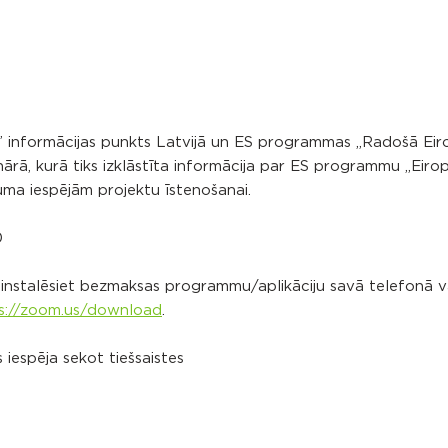
” informācijas punkts Latvijā un ES programmas „Radošā Eiro
binārā, kurā tiks izklāstīta informācija par ES programmu „Eiro
uma iespējām projektu īstenošanai.
0
ja instalēsiet bezmaksas programmu/aplikāciju savā telefonā v
s://zoom.us/download
.
 iespēja sekot tiešsaistes