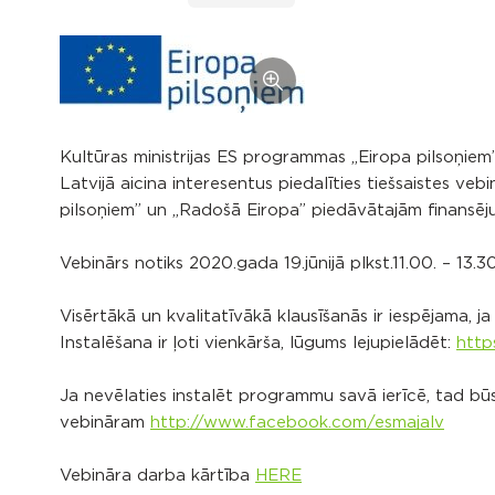
Kultūras ministrijas ES programmas „Eiropa pilsoņiem
Latvijā aicina interesentus piedalīties tiešsaistes ve
pilsoņiem” un „Radošā Eiropa” piedāvātajām finansēj
Vebinārs notiks 2020.gada 19.jūnijā plkst.11.00. – 13.3
Visērtākā un kvalitatīvākā klausīšanās ir iespējama, 
Instalēšana ir ļoti vienkārša, lūgums lejupielādēt:
http
Ja nevēlaties instalēt programmu savā ierīcē, tad būs
vebināram
http://www.facebook.com/esmajalv
Vebināra darba kārtība
HERE