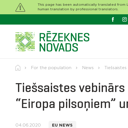
This page has been automatically translated from L
human translation by professional translators.
For the population
News
Tiešsaiste
Tiešsaistes vebinā
“Eiropa pilsoņiem” 
04.06.2020
EU NEWS