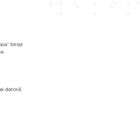
pa” birojs
pa
ai datorā.