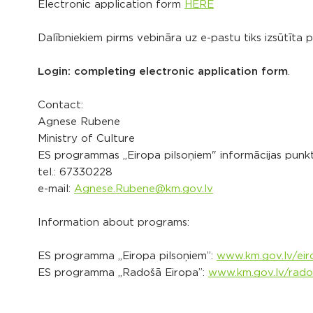
Electronic application form
HERE
Dalībniekiem pirms vebināra uz e-pastu tiks izsūtīta p
Login: completing electronic application form
.
Contact:
Agnese Rubene
Ministry of Culture
ES programmas „Eiropa pilsoņiem" informācijas punkt
tel.: 67330228
e-mail:
Agnese.Rubene@km.gov.lv
Information about programs:
ES programma „Eiropa pilsoņiem”:
www.km.gov.lv/eir
ES programma „Radošā Eiropa”:
www.km.gov.lv/rado