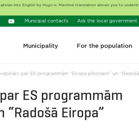
atvian into English by Hugo.lv. Machine translation allows you to unders
Municipal contacts
Ask the local government
Municipality
For the population
s vebinārs par ES programmām “Eiropa pilsoņiem” un “Radošā
rs par ES programmām
un “Radošā Eiropa”