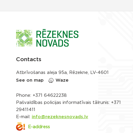
Contacts
Atbrīvošanas aleja 95a, Rēzekne, LV-4601
See on map
Waze
Phone:
+371 64622238
Pašvaldības policijas informatīvais tālrunis:
+371
29411411
E-mail:
info@rezeknesnovads.lv
E-address