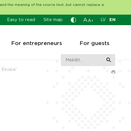
tand the meaning of the source text, but cannot replace a
A
Easy to read
Site map
LV
EN
A
+
For entrepreneurs
For guests
 Eiropa”