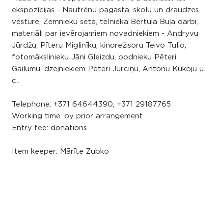
ekspozīcijas - Nautrēnu pagasta, skolu un draudzes
vēsture, Zemnieku sēta, tēlnieka Bērtuļa Buļa darbi,
materiāli par ievērojamiem novadniekiem - Andryvu
Jūrdžu, Pīteru Miglinīku, kinorežisoru Teivo Tulio,
fotomākslinieku Jāni Gleizdu, podnieku Pēteri
Gailumu, dzejniekiem Pēteri Jurciņu, Antonu Kūkoju u.
c..
Telephone: +371 64644390, +371 29187765
Working time: by prior arrangement
Entry fee: donations
Item keeper: Mārīte Zubko