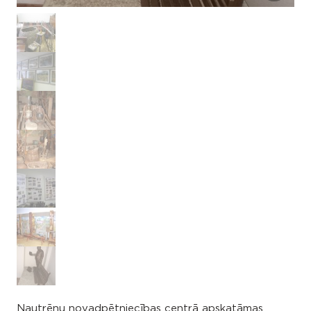
Nautrēnu novadpētniecības centrā apskatāmas