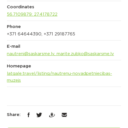
Coordinates
56.7109879; 27.4178722
Phone
+371 64644390, +371 29187765
E-mail
nautreni@saskarsme.lv, marite.zubko@saskarsme.lv
Homepage
latgale.travel/listing/nautrenu-novadpetniecibas-
muzejs
Share: