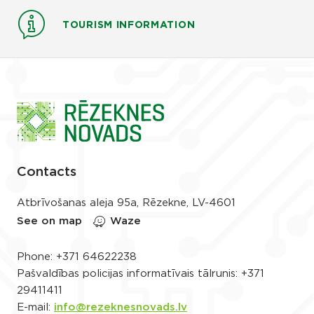
TOURISM INFORMATION
Contacts
Atbrīvošanas aleja 95a, Rēzekne, LV-4601
See on map
Waze
Phone:
+371 64622238
Pašvaldības policijas informatīvais tālrunis:
+371
29411411
E-mail:
info@rezeknesnovads.lv