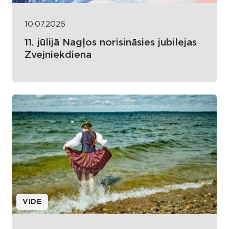
10.07.2026
11. jūlijā Nagļos norisināsies jubilejas
Zvejniekdiena
VIDE