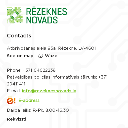
Contacts
Atbrīvošanas aleja 95a, Rēzekne, LV-4601
See on map
Waze
Phone:
+371 64622238
Pašvaldības policijas informatīvais tālrunis:
+371
29411411
E-mail:
info@rezeknesnovads.lv
E-address
Darba laiks: P.-Pk. 8.00–16.30
Rekvizīti