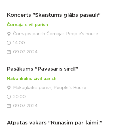
Koncerts "Skaistums glābs pasauli"
Čornaja civil parish
Čornajas parish Čornajas People's house
14:00
09.03.2024
Pasākums "Pavasaris sirdī"
Makonkalns civil parish
Mākoņkalns parish, People's House
20:00
09.03.2024
Atpūtas vakars "Runāsim par laimi!"