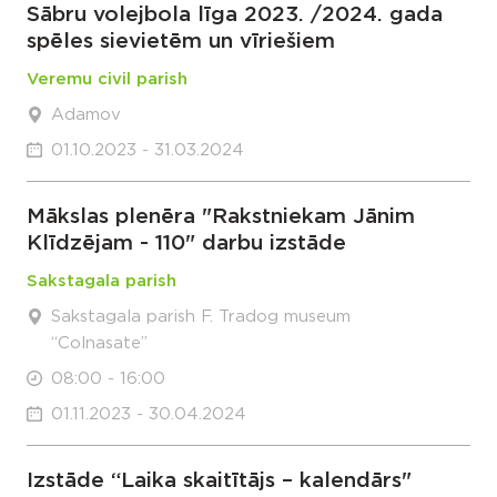
Sābru volejbola līga 2023. /2024. gada
spēles sievietēm un vīriešiem
Veremu civil parish
Adamov
01.10.2023 - 31.03.2024
Mākslas plenēra "Rakstniekam Jānim
Klīdzējam - 110" darbu izstāde
Sakstagala parish
Sakstagala parish F. Tradog museum
“Colnasate”
08:00 - 16:00
01.11.2023 - 30.04.2024
Izstāde “Laika skaitītājs – kalendārs"