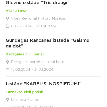
Gleznu izstāde "Trīs draugi"
Vilanu town
Viļāni Regional History Museum
09.02.2024 - 05.04.2024
Gundegas Rancānes izstāde "Gaismu
gaidot"
Berzgales civil parish
Berzgales parish cultural house
12.02.2024 - 31.03.2024
Izstāde "KAREL'S. NOSPIEDUMI”
Luznavas civil parish
Lūznava Manor