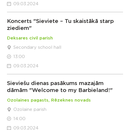
09.03.2024
Koncerts "Sieviete – Tu skaistākā starp
ziediem"
Deksares civil parish
Secondary school hall
13:00
09.03.2024
Sieviešu dienas pasākums mazajām
dāmām "Welcome to my Barbieland!"
Ozolaines pagasts, Rēzeknes novads
Ozolaine parish
14:00
09.03.2024