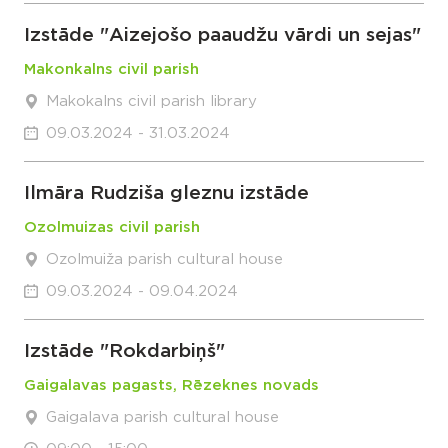
Izstāde "Aizejošo paaudžu vārdi un sejas"
Makonkalns civil parish
Makokalns civil parish library
09.03.2024 - 31.03.2024
Ilmāra Rudziša gleznu izstāde
Ozolmuizas civil parish
Ozolmuiža parish cultural house
09.03.2024 - 09.04.2024
Izstāde "Rokdarbiņš"
Gaigalavas pagasts, Rēzeknes novads
Gaigalava parish cultural house