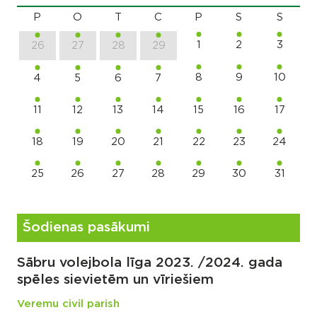
P
O
T
C
P
S
S
1
2
3
26
27
28
29
8
9
10
4
5
6
7
11
12
13
14
15
16
17
18
19
20
21
22
23
24
25
26
27
28
29
30
31
Šodienas pasākumi
Sābru volejbola līga 2023. /2024. gada
spēles sievietēm un vīriešiem
Veremu civil parish