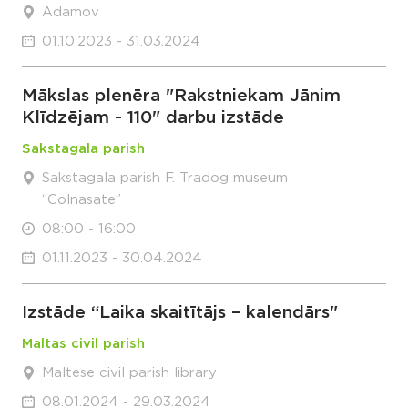
Adamov
01.10.2023 - 31.03.2024
Mākslas plenēra "Rakstniekam Jānim
Klīdzējam - 110" darbu izstāde
Sakstagala parish
Sakstagala parish F. Tradog museum
“Colnasate”
08:00 - 16:00
01.11.2023 - 30.04.2024
Izstāde “Laika skaitītājs – kalendārs"
Maltas civil parish
Maltese civil parish library
08.01.2024 - 29.03.2024