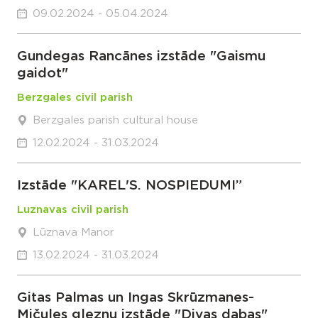
09.02.2024 - 05.04.2024
Gundegas Rancānes izstāde "Gaismu
gaidot"
Berzgales civil parish
Berzgales parish cultural house
12.02.2024 - 31.03.2024
Izstāde "KAREL'S. NOSPIEDUMI”
Luznavas civil parish
Lūznava Manor
13.02.2024 - 31.03.2024
Gitas Palmas un Ingas Skrūzmanes-
Mičules gleznu izstāde "Divas dabas"