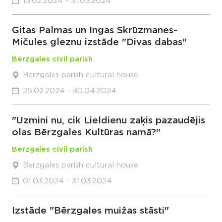
13.02.2024 - 31.03.2024
Gitas Palmas un Ingas Skrūzmanes-
Mičules gleznu izstāde "Divas dabas"
Berzgales civil parish
Berzgales parish cultural house
26.02.2024 - 30.04.2024
"Uzmini nu, cik Lieldienu zaķis pazaudējis
olas Bērzgales Kultūras namā?"
Berzgales civil parish
Berzgales parish cultural house
01.03.2024 - 31.03.2024
Izstāde "Bērzgales muižas stāsti"