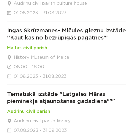
Audrinu civil parish culture house
01.08.2023 - 31.08.2023
Ingas Skrūzmanes- Mičules gleznu izstāde
''Kaut kas no bezrūpīgās pagātnes"'
Maltas civil parish
History Museum of Malta
08:00 - 16:00
01.08.2023 - 31.08.2023
Tematiskā izstāde "Latgales Māras
pieminekļa atjaunošanas gadadiena"""
Audrinu civil parish
Audrinu civil parish library
07.08.2023 - 31.08.2023