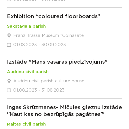
Exhibition “coloured floorboards”
Sakstagala parish
Franz Trassa Museum “Colnasate”
01.08.2023 - 30.09.2023
Izstāde "Mans vasaras piedzīvojums"
Audrinu civil parish
Audrinu civil parish culture house
01.08.2023 - 31.08.2023
Ingas Skrūzmanes- Mičules gleznu izstāde
''Kaut kas no bezrūpīgās pagātnes"'
Maltas civil parish