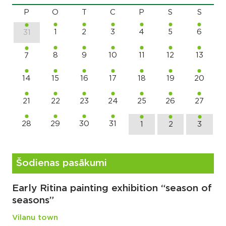
P
O
T
C
P
S
S
1
2
3
4
5
6
31
8
9
10
11
12
13
7
14
15
16
17
18
19
20
21
22
23
24
25
26
27
28
29
30
31
1
2
3
Šodienas pasākumi
Early Ritina painting exhibition “season of
seasons”
Vilanu town