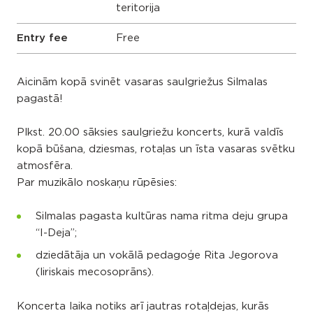
teritorija
Entry fee
Free
Aicinām kopā svinēt vasaras saulgriežus Silmalas
pagastā!
Plkst. 20.00 sāksies saulgriežu koncerts, kurā valdīs
kopā būšana, dziesmas, rotaļas un īsta vasaras svētku
atmosfēra.
Par muzikālo noskaņu rūpēsies:
Silmalas pagasta kultūras nama ritma deju grupa
“I-Deja”;
dziedātāja un vokālā pedagoģe Rita Jegorova
(liriskais mecosoprāns).
Koncerta laika notiks arī jautras rotaļdejas, kurās