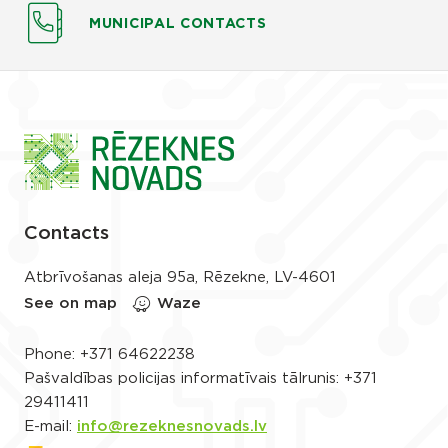
MUNICIPAL CONTACTS
Contacts
Atbrīvošanas aleja 95a, Rēzekne, LV-4601
See on map
Waze
Phone:
+371 64622238
Pašvaldības policijas informatīvais tālrunis:
+371
29411411
E-mail:
info@rezeknesnovads.lv