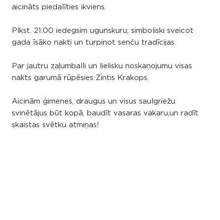
aicināts piedalīties ikviens.
Plkst. 21.00 iedegsim ugunskuru, simboliski sveicot
gada īsāko nakti un turpinot senču tradīcijas.
Par jautru zaļumballi un lielisku noskaņojumu visas
nakts garumā rūpēsies Zintis Krakops.
Aicinām ģimenes, draugus un visus saulgriežu
svinētājus būt kopā, baudīt vasaras vakaru,un radīt
skaistas svētku atmiņas!