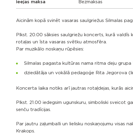
Ieejas maksa
Bezmaksas
Aicinām kopā svinēt vasaras saulgriežus Silmalas pag
Plkst. 20.00 sāksies saulgriežu koncerts, kurā valdīs
rotaļas un īsta vasaras svētku atmosfēra.
Par muzikālo noskaņu rūpēsies:
Silmalas pagasta kultūras nama ritma deju grupa “
dziedātāja un vokālā pedagoģe Rita Jegorova (li
Koncerta laika notiks arī jautras rotaļdejas, kurās aicin
Plkst. 21.00 iedegsim ugunskuru, simboliski sveicot g
senču tradīcijas.
Par jautru zaļumballi un lielisku noskaņojumu visas na
Krakops.