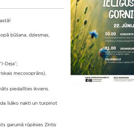
astā!
 kopā būšana, dziesmas,
I-Deja”;
riskais mecosoprāns).
āts piedalīties ikviens.
ada īsāko nakti un turpinot
kts garumā rūpēsies Zintis