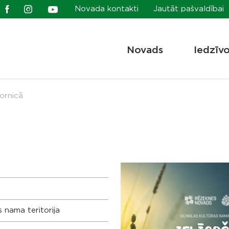
Novada kontakti
Jautāt pašvaldībai
Novads
Iedzīv
ornicā
 nama teritorija