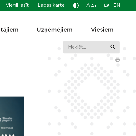
A
Viegli lasīt
Lapas karte
LV
EN
A
+
otājiem
Uzņēmējiem
Viesiem