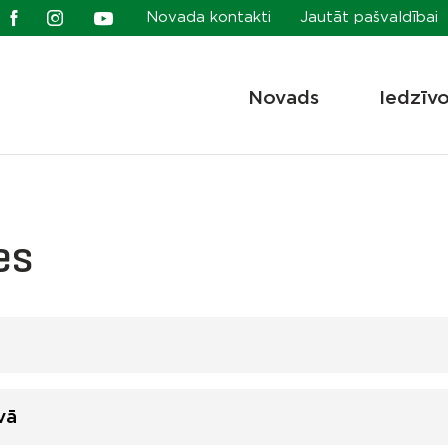
Novada kontakti
Jautāt pašvaldībai
Novads
Iedzīv
es
vā