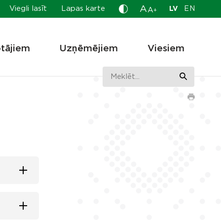
A
Viegli lasīt
Lapas karte
LV
EN
A
+
otājiem
Uzņēmējiem
Viesiem