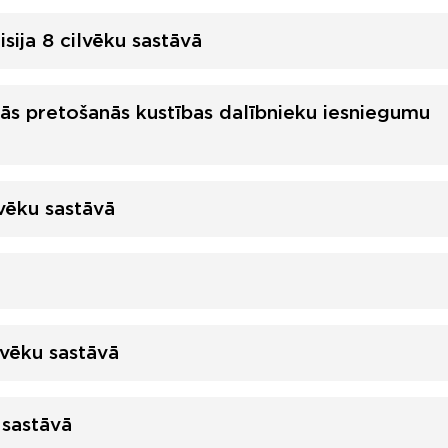
sija 8 cilvēku sastāvā
lās pretošanās kustības dalībnieku iesniegumu
vēku sastāvā
vēku sastāvā
 sastāvā