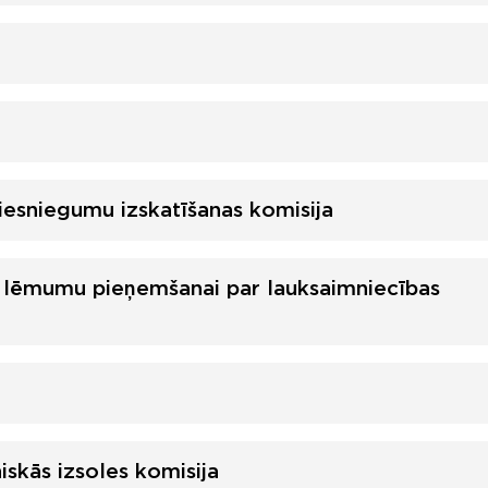
iesniegumu izskatīšanas komisija
 lēmumu pieņemšanai par lauksaimniecības
skās izsoles komisija