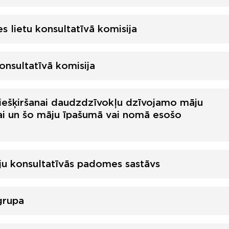
 lietu konsultatīvā komisija
nsultatīvā komisija
piešķiršanai daudzdzīvokļu dzīvojamo māju
ai un šo māju īpašumā vai nomā esošo
u konsultatīvās padomes sastāvs
grupa