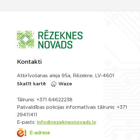
Kontakti
Atbrīvošanas aleja 95a, Rēzekne, LV-4601
Skatīt kartē
Waze
Tālrunis:
+371 64622238
Pašvaldības policijas informatīvais tālrunis:
+371
29411411
E-pasts:
info@rezeknesnovads.lv
E-adrese