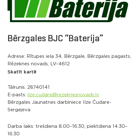
Bērzgales BJC “Baterija”
Adrese: Rītupes iela 34, Bērzgale, Bērzgales pagasts,
Rēzeknes novads, LV–4612
Skatīt kartē
Tālrunis:
28740141
E-pasts:
ilze.cudare@rezeknesnovads.lv
Bērzgales Jaunatnes darbiniece Ilze Čudare-
Sergejeva
Darba laiks: trešdiena 8.00–16.30, piektdiena 14.30–
16.30