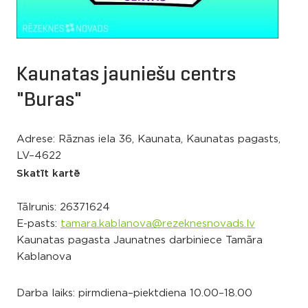
Kaunatas jauniešu centrs
"Buras"
Adrese: Rāznas iela 36, Kaunata, Kaunatas pagasts,
LV–4622
Skatīt kartē
Tālrunis:
26371624
E-pasts:
tamara.kablanova@rezeknesnovads.lv
Kaunatas pagasta Jaunatnes darbiniece Tamāra
Kablanova
Darba laiks: pirmdiena–piektdiena 10.00–18.00