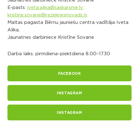
Jaunatnes darbiniece Kristīne Sovane
E-pasts:
iveta.alika@saskarsme.lv,
kristine.sovane@rezeknesnovads.lv
Maltas pagasta Bērnu jauniešu centra vadītāja Iveta
Alika,
Jaunatnes darbiniece Kristīne Sovane
Darba laiks: pirmdiena–piektdiena 8.00–17.30
FACEBOOK
INSTAGRAM
INSTAGRAM