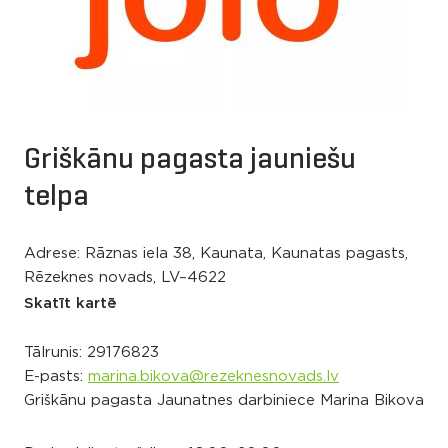
Griškānu pagasta jauniešu
telpa
Adrese: Rāznas iela 38, Kaunata, Kaunatas pagasts,
Rēzeknes novads, LV–4622
Skatīt kartē
Tālrunis:
29176823
E-pasts:
marina.bikova@rezeknesnovads.lv
Griškānu pagasta Jaunatnes darbiniece Marina Bikova