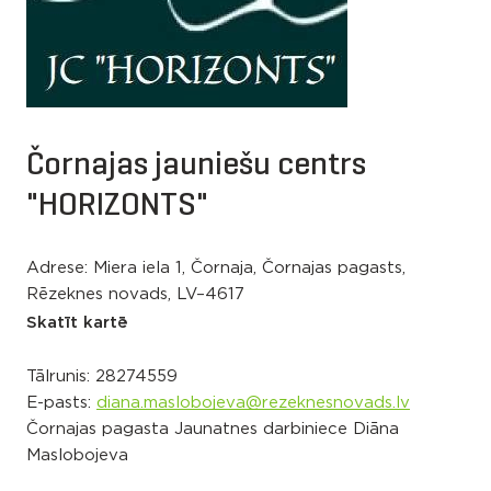
Čornajas jauniešu centrs
"HORIZONTS"
Adrese: Miera iela 1, Čornaja, Čornajas pagasts,
Rēzeknes novads, LV–4617
Skatīt kartē
Tālrunis:
28274559
E-pasts:
diana.maslobojeva@rezeknesnovads.lv
Čornajas pagasta Jaunatnes darbiniece Diāna
Maslobojeva