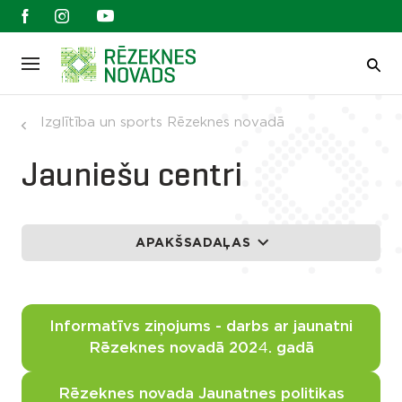
Izglītība un sports Rēzeknes novadā
Jauniešu centri
APAKŠSADAĻAS
Informatīvs ziņojums - darbs ar jaunatni
Rēzeknes novadā 202
4
. gadā
Rēzeknes novada Jaunatnes politikas