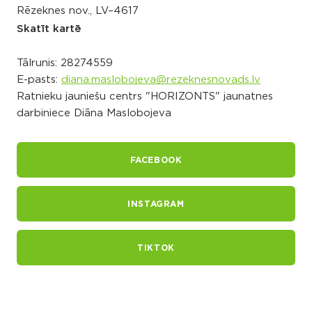
Rēzeknes nov., LV–4617
Skatīt kartē
Tālrunis:
28274559
E-pasts:
diana.maslobojeva@rezeknesnovads.lv
Ratnieku jauniešu centrs "HORIZONTS" jaunatnes
darbiniece Diāna Maslobojeva
FACEBOOK
INSTAGRAM
TIKTOK