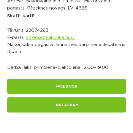
Adrese: Mākoņkalna iela 3, Lipuški, Mākoņkalna
pagasts, Rēzeknes novads, LV–4626
Skatīt kartē
Tālrunis:
22074283
E-pasts:
strops@makonkalns.lv
Mākoņkalna pagasta Jaunatnes darbiniece Jekaterina
Itkača
Darba laiks: pirmdiena–piektdiena 12.00–19.00
FACEBOOK
INSTAGRAM