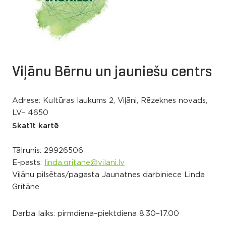
Viļānu Bērnu un jauniešu centrs
Adrese: Kultūras laukums 2, Viļāni, Rēzeknes novads,
LV– 4650
Skatīt kartē
Tālrunis:
29926506
E-pasts:
linda.gritane@vilani.lv
Viļānu pilsētas/pagasta Jaunatnes darbiniece Linda
Gritāne
Darba laiks: pirmdiena–piektdiena 8.30–17.00