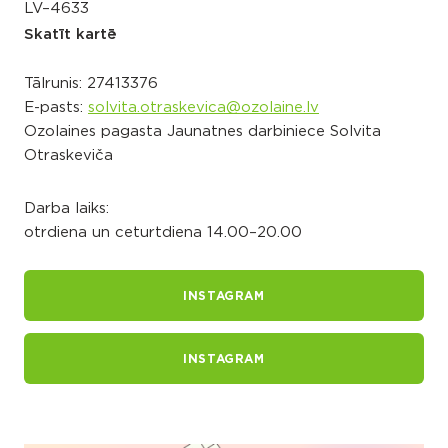
LV–4633
Skatīt kartē
Tālrunis:
27413376
E-pasts:
solvita.otraskevica@ozolaine.lv
Ozolaines pagasta Jaunatnes darbiniece Solvita
Otraskeviča
Darba laiks:
otrdiena un ceturtdiena 14.00–20.00
INSTAGRAM
INSTAGRAM