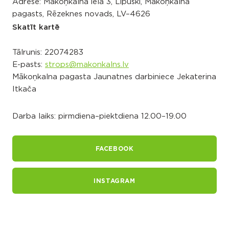
Adrese: Mākoņkalna iela 3, Lipuški, Mākoņkalna
pagasts, Rēzeknes novads, LV–4626
Skatīt kartē
Tālrunis:
22074283
E-pasts:
strops@makonkalns.lv
Mākoņkalna pagasta Jaunatnes darbiniece Jekaterina
Itkača
Darba laiks: pirmdiena–piektdiena 12.00–19.00
FACEBOOK
INSTAGRAM