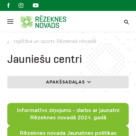
Izglītība un sports Rēzeknes novadā
Jauniešu centri
APAKŠSADAĻAS
Informatīvs ziņojums - darbs ar jaunatni
Rēzeknes novadā 202
4
. gadā
Rēzeknes novada Jaunatnes politikas