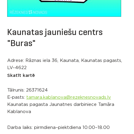
Kaunatas jauniešu centrs
"Buras"
Adrese: Rāznas iela 36, Kaunata, Kaunatas pagasts,
LV–4622
Skatīt kartē
Tālrunis:
26371624
E-pasts:
tamara.kablanova@rezeknesnovads.lv
Kaunatas pagasta Jaunatnes darbiniece Tamāra
Kablanova
Darba laiks: pirmdiena–piektdiena 10.00–18.00