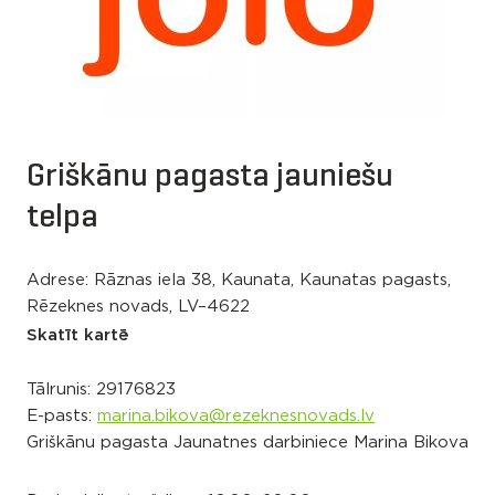
Griškānu pagasta jauniešu
telpa
Adrese: Rāznas iela 38, Kaunata, Kaunatas pagasts,
Rēzeknes novads, LV–4622
Skatīt kartē
Tālrunis:
29176823
E-pasts:
marina.bikova@rezeknesnovads.lv
Griškānu pagasta Jaunatnes darbiniece Marina Bikova