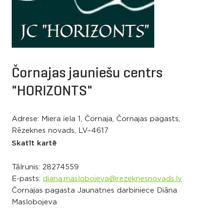
Čornajas jauniešu centrs
"HORIZONTS"
Adrese: Miera iela 1, Čornaja, Čornajas pagasts,
Rēzeknes novads, LV–4617
Skatīt kartē
Tālrunis:
28274559
E-pasts:
diana.maslobojeva@rezeknesnovads.lv
Čornajas pagasta Jaunatnes darbiniece Diāna
Maslobojeva