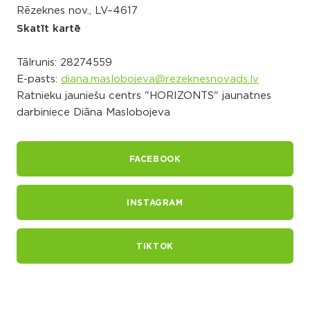
Rēzeknes nov., LV–4617
Skatīt kartē
Tālrunis:
28274559
E-pasts:
diana.maslobojeva@rezeknesnovads.lv
Ratnieku jauniešu centrs "HORIZONTS" jaunatnes
darbiniece Diāna Maslobojeva
FACEBOOK
INSTAGRAM
TIKTOK