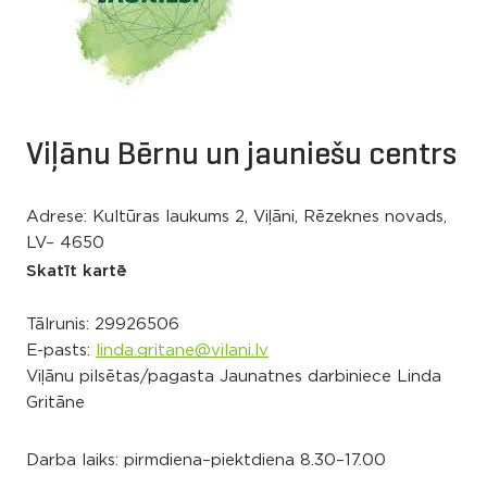
Viļānu Bērnu un jauniešu centrs
Adrese: Kultūras laukums 2, Viļāni, Rēzeknes novads,
LV– 4650
Skatīt kartē
Tālrunis:
29926506
E-pasts:
linda.gritane@vilani.lv
Viļānu pilsētas/pagasta Jaunatnes darbiniece Linda
Gritāne
Darba laiks: pirmdiena–piektdiena 8.30–17.00