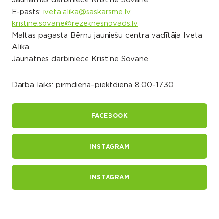
Jaunatnes darbiniece Kristīne Sovane
E-pasts:
iveta.alika@saskarsme.lv,
kristine.sovane@rezeknesnovads.lv
Maltas pagasta Bērnu jauniešu centra vadītāja Iveta
Alika,
Jaunatnes darbiniece Kristīne Sovane
Darba laiks: pirmdiena–piektdiena 8.00–17.30
FACEBOOK
INSTAGRAM
INSTAGRAM