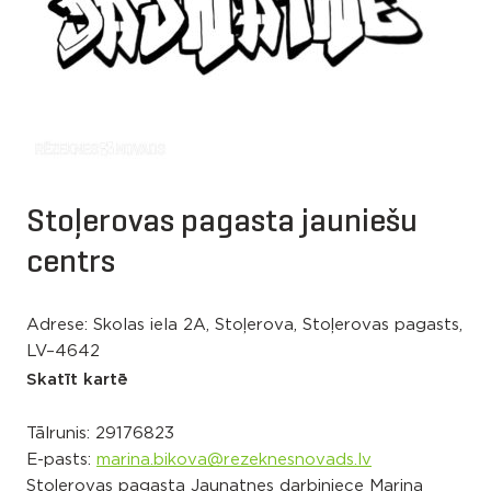
Stoļerovas pagasta jauniešu
centrs
Adrese: Skolas iela 2A, Stoļerova, Stoļerovas pagasts,
LV–4642
Skatīt kartē
Tālrunis:
29176823
E-pasts:
marina.bikova@rezeknesnovads.lv
Stoļerovas pagasta Jaunatnes darbiniece Marina