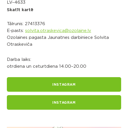
LV–4633
Skatīt kartē
Tālrunis:
27413376
E-pasts:
solvita.otraskevica@ozolaine.lv
Ozolaines pagasta Jaunatnes darbiniece Solvita
Otraskeviča
Darba laiks:
otrdiena un ceturtdiena 14.00–20.00
INSTAGRAM
INSTAGRAM