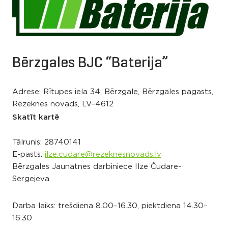
Bērzgales BJC “Baterija”
Adrese: Rītupes iela 34, Bērzgale, Bērzgales pagasts,
Rēzeknes novads, LV–4612
Skatīt kartē
Tālrunis:
28740141
E-pasts:
ilze.cudare@rezeknesnovads.lv
Bērzgales Jaunatnes darbiniece Ilze Čudare-
Sergejeva
Darba laiks: trešdiena 8.00–16.30, piektdiena 14.30–
16.30