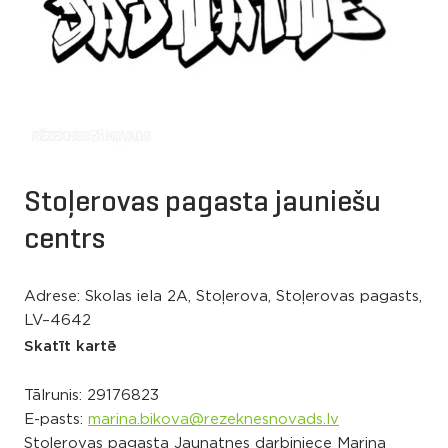
Stoļerovas pagasta jauniešu
centrs
Adrese: Skolas iela 2A, Stoļerova, Stoļerovas pagasts,
LV–4642
Skatīt kartē
Tālrunis:
29176823
E-pasts:
marina.bikova@rezeknesnovads.lv
Stoļerovas pagasta Jaunatnes darbiniece Marina