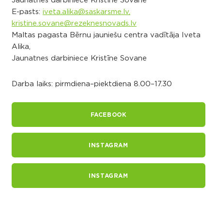
Jaunatnes darbiniece Kristīne Sovane
E-pasts:
iveta.alika@saskarsme.lv,
kristine.sovane@rezeknesnovads.lv
Maltas pagasta Bērnu jauniešu centra vadītāja Iveta
Alika,
Jaunatnes darbiniece Kristīne Sovane
Darba laiks: pirmdiena–piektdiena 8.00–17.30
FACEBOOK
INSTAGRAM
INSTAGRAM