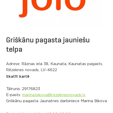
Griškānu pagasta jauniešu
telpa
Adrese: Rāznas iela 38, Kaunata, Kaunatas pagasts,
Rēzeknes novads, LV–4622
Skatīt kartē
Tālrunis:
29176823
E-pasts:
marina.bikova@rezeknesnovads.lv
Griškānu pagasta Jaunatnes darbiniece Marina Bikova