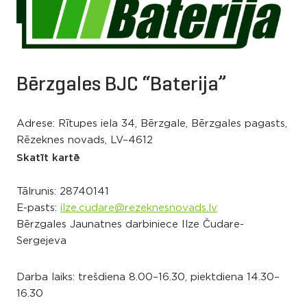
Bērzgales BJC “Baterija”
Adrese: Rītupes iela 34, Bērzgale, Bērzgales pagasts,
Rēzeknes novads, LV–4612
Skatīt kartē
Tālrunis:
28740141
E-pasts:
ilze.cudare@rezeknesnovads.lv
Bērzgales Jaunatnes darbiniece Ilze Čudare-
Sergejeva
Darba laiks: trešdiena 8.00–16.30, piektdiena 14.30–
16.30