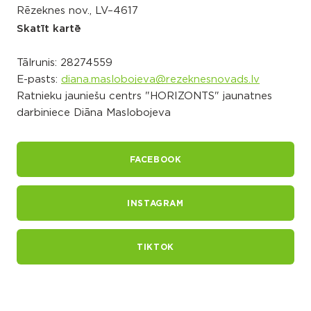
Rēzeknes nov., LV–4617
Skatīt kartē
Tālrunis:
28274559
E-pasts:
diana.maslobojeva@rezeknesnovads.lv
Ratnieku jauniešu centrs "HORIZONTS" jaunatnes
darbiniece Diāna Maslobojeva
FACEBOOK
INSTAGRAM
TIKTOK