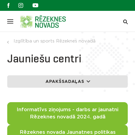
Izglītība un sports Rēzeknes novadā
Jauniešu centri
APAKŠSADAĻAS
Informatīvs ziņojums - darbs ar jaunatni
Rēzeknes novadā 202
4
. gadā
Rēzeknes novada Jaunatnes politikas