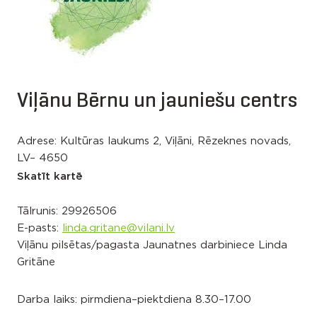
Viļānu Bērnu un jauniešu centrs
Adrese: Kultūras laukums 2, Viļāni, Rēzeknes novads,
LV– 4650
Skatīt kartē
Tālrunis:
29926506
E-pasts:
linda.gritane@vilani.lv
Viļānu pilsētas/pagasta Jaunatnes darbiniece Linda
Gritāne
Darba laiks: pirmdiena–piektdiena 8.30–17.00