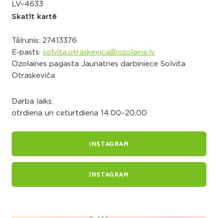
LV–4633
Skatīt kartē
Tālrunis:
27413376
E-pasts:
solvita.otraskevica@ozolaine.lv
Ozolaines pagasta Jaunatnes darbiniece Solvita
Otraskeviča
Darba laiks:
otrdiena un ceturtdiena 14.00–20.00
INSTAGRAM
INSTAGRAM