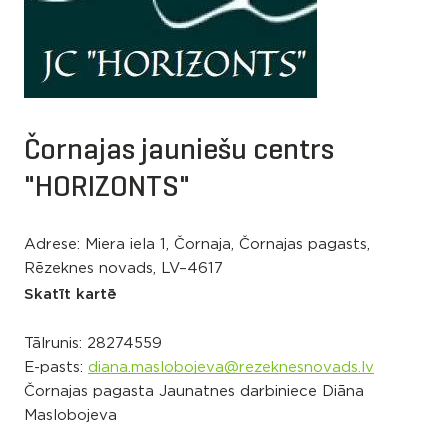
Čornajas jauniešu centrs
"HORIZONTS"
Adrese: Miera iela 1, Čornaja, Čornajas pagasts,
Rēzeknes novads, LV–4617
Skatīt kartē
Tālrunis:
28274559
E-pasts:
diana.maslobojeva@rezeknesnovads.lv
Čornajas pagasta Jaunatnes darbiniece Diāna
Maslobojeva