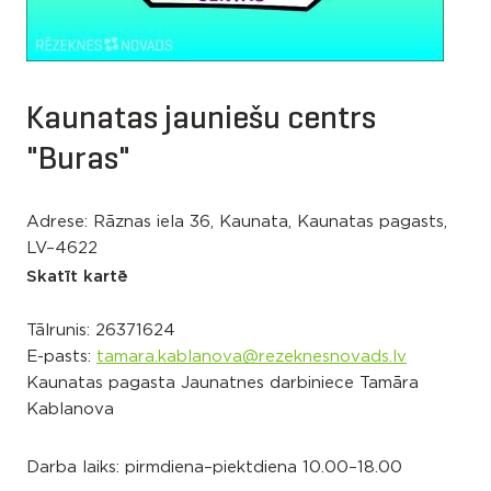
Kaunatas jauniešu centrs
"Buras"
Adrese: Rāznas iela 36, Kaunata, Kaunatas pagasts,
LV–4622
Skatīt kartē
Tālrunis:
26371624
E-pasts:
tamara.kablanova@rezeknesnovads.lv
Kaunatas pagasta Jaunatnes darbiniece Tamāra
Kablanova
Darba laiks: pirmdiena–piektdiena 10.00–18.00