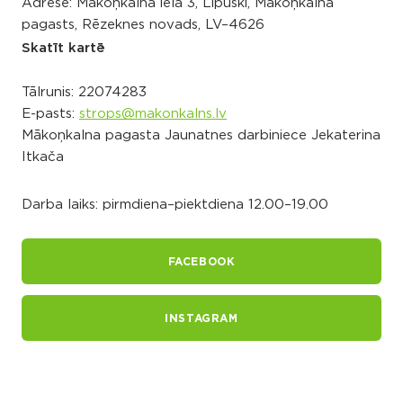
Adrese: Mākoņkalna iela 3, Lipuški, Mākoņkalna
pagasts, Rēzeknes novads, LV–4626
Skatīt kartē
Tālrunis:
22074283
E-pasts:
strops@makonkalns.lv
Mākoņkalna pagasta Jaunatnes darbiniece Jekaterina
Itkača
Darba laiks: pirmdiena–piektdiena 12.00–19.00
FACEBOOK
INSTAGRAM