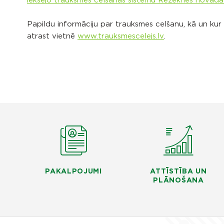
iekšējo trauksmes celšanas sistēmu Rēzeknes novada
Papildu informāciju par trauksmes celšanu, kā un kur 
atrast vietnē
www.trauksmescelejs.lv
.
PAKALPOJUMI
ATTĪSTĪBA UN
PLĀNOŠANA