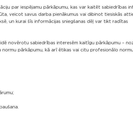
māciju par iespējamu pārkāpumu, kas var kaitēt sabiedrības in
ūta, veicot savus darba pienākumus vai dibinot tiesiskās atti
sē, un kurai šīs informācijas sniegšanas dēļ var tikt radītas
vidē novērotu sabiedrības interesēm kaitīgu pārkāpumu – no
u normu pārkāpumu, kā arī ētikas vai citu profesionālo norm
kārumu;
paušana.