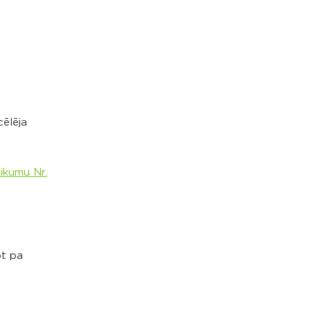
cēlēja
ikumu Nr.
ot pa