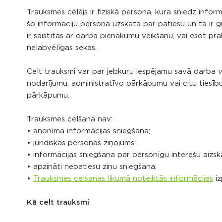
Trauksmes cēlējs ir fiziskā persona, kura sniedz infor
šo informāciju persona uzskata par patiesu un tā ir g
ir saistītas ar darba pienākumu veikšanu, vai esot prak
nelabvēlīgas sekas.
Celt trauksmi var par jebkuru iespējamu savā darba 
nodarījumu, administratīvo pārkāpumu vai citu tiesīb
pārkāpumu.
Trauksmes celšana nav:
• anonīma informācijas sniegšana;
• juridiskas personas ziņojums;
• informācijas sniegšana par personīgu interešu aizs
• apzināti nepatiesu ziņu sniegšana;
•
Trauksmes celšanas likumā noteiktās informācijas
iz
Kā celt trauksmi