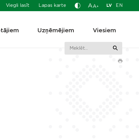
A
Viegli lasīt
Lapas karte
LV
EN
A
+
otājiem
Uzņēmējiem
Viesiem