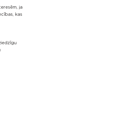
teresēm, ja
ecības, kas
ziedzīgu
u