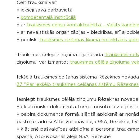
Celt trauksmi var:
• iekšēji savā darbavietā;
•
kompetentajā institūcijā
;
• ar
trauksmes cēlēju kontaktpunkta – Valsts kancele
• ar nevalstiskās organizācijas – biedrības, arī arodbi
• publiski
Trauksmes celšanas likumā noteiktajos gad
Trauksmes cēlēja ziņojumā ir jānorāda
Trauksmes celš
ziņojumu, var izmantot
trauksmes cēlēja ziņojuma vei
Iekšējā trauksmes celšanas sistēma Rēzeknes novada 
37 "Par iekšējo trauksmes celšanas sistēmu Rēzekne
Iesniegt trauksmes cēlēja ziņojumu Rēzeknes novada
• elektroniskā dokumenta formā, nosūtot uz e-pasta
• papīra dokumenta formā, slēgtā aploksnē ar norādi
pastu uz adresi Atbrīvošanas aleja 95A, Rēzekne, LV
• klātienē pašvaldības atbildīgajai personai trauksm
spārnā, Atbrīvošanas alejā 95A, Rēzeknē.