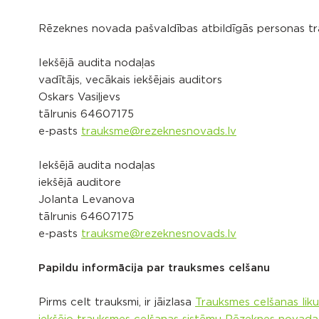
Rēzeknes novada pašvaldības atbildīgās personas tr
Iekšējā audita nodaļas
vadītājs, vecākais iekšējais auditors
Oskars Vasiļjevs
tālrunis
64607175
e-pasts
trauksme@rezeknesnovads.lv
Iekšējā audita nodaļas
iekšējā auditore
Jolanta Levanova
tālrunis
64607175
e-pasts
trauksme@rezeknesnovads.lv
Papildu informācija par trauksmes celšanu
Pirms celt trauksmi, ir jāizlasa
Trauksmes celšanas lik