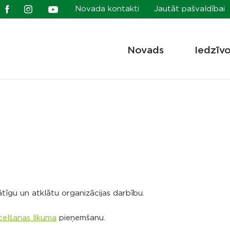
Novada kontakti
Jautāt pašvaldībai
Novads
Iedzīv
ātīgu un atklātu organizācijas darbību.
celšanas likuma
pieņemšanu.