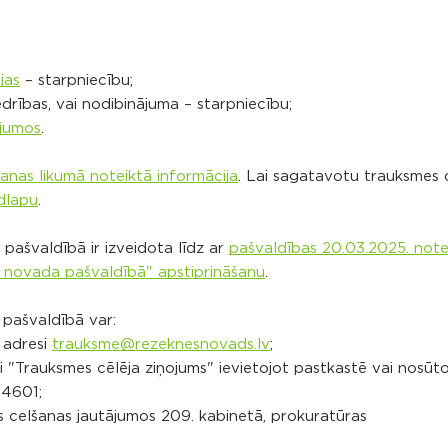
jas
– starpniecību;
edrības, vai nodibinājuma – starpniecību;
ījumos
.
anas likumā noteiktā informācija
. Lai sagatavotu trauksmes 
dlapu
.
pašvaldībā ir izveidota līdz ar
pašvaldības 20.03.2025. note
s novada pašvaldībā" apstiprināšanu
.
 pašvaldībā var:
 adresi
trauksme@rezeknesnovads.lv
;
 "Trauksmes cēlēja ziņojums" ievietojot pastkastē vai nosūt
-4601;
es celšanas jautājumos 209. kabinetā, prokuratūras