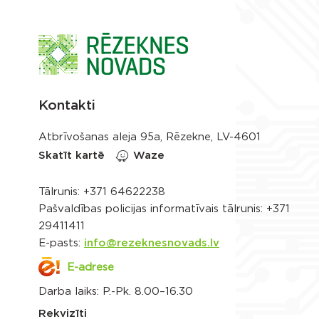
Kontakti
Atbrīvošanas aleja 95a, Rēzekne, LV-4601
Skatīt kartē
Waze
Tālrunis:
+371 64622238
Pašvaldības policijas informatīvais tālrunis:
+371
29411411
E-pasts:
info@rezeknesnovads.lv
E-adrese
Darba laiks: P.-Pk. 8.00–16.30
Rekvizīti