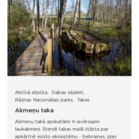
Aktīvā atpūta
Dabas objekti
Rāznas Nacionālais parks
Takas
Akmeņu taka
Akmeņu takā apskatāmi 4 ievērojami
laukakmeņi. Stendi takas malā stāsta par
apkārtnē esošo ekosistēmu - bebraines, pļav