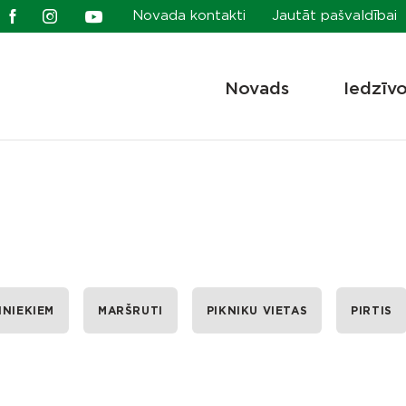
Novada kontakti
Jautāt pašvaldībai
Novads
Iedzīv
INIEKIEM
MARŠRUTI
PIKNIKU VIETAS
PIRTIS