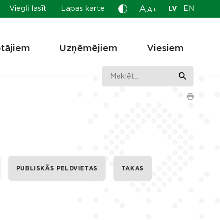
A
Viegli lasīt
Lapas karte
LV
EN
A
+
otājiem
Uzņēmējiem
Viesiem
PUBLISKĀS PELDVIETAS
TAKAS