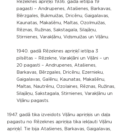
Rēzeknes apriņķī 1936. gadā ietilpa 19
pagasti – Andrupenes, Atašienes, Barkavas,
Bērzgales, Bukmuižas, Dricēnu, Gaigalavas,
Kaunatas, Makašēnu, Maltas, Ozolmuižas,
Rēznas, Ružinas, Sakstagala, Silajāņu,
Stirnienes, Varakļānu, Vidsmuižas un Viļānu.
1940. gadā Rēzeknes apriņķī ietilpa 3
pilsētas – Rēzekne, Varakļāni un Viļāni – un
20 pagasti – Andrupenes, Atašienes,
Barkavas, Bērzgales, Dricēnu, Ezernieku,
Gaigalavas, Galēnu, Kaunatas, Makašēnu,
Maltas, Nautrēnu, Ozolaines, Rēznas, Ružinas,
Silajāņu, Sakstagala, Stirnienes, Varakļānu un
Viļānu pagasts.
1947. gadā tika izveidots Viļānu apriņķis un daļa
pagastu no Rēzeknes apriņķa tika iekļauti Viļānu
apriņķī. Tie bija Atašienes, Barkavas, Gaigalavas,