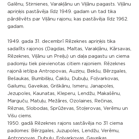
Galēnu, Stirnienes, Varakļānu un Viļānu pagasts. Viļānu
apriņķis pastāvēja līdz 1949. gadam un tad tika
pārdēvēts par Viļānu rajonu, kas pastāvēja līdz 1962.
gadam.
1949. gada 31. decembrī Rēzeknes apriņķis tika
sadalīts rajonos (Dagdas, Maltas, Varakļānu, Kārsavas,
Rēzeknes, Viļānu un Preiļu) un daļa pagastu un ciema
padomju tiek pievienotas citiem rajoniem. Rēzeknes
rajonā ietilpa Antropovas, Auziņu, Bekšu, Bērzgales,
Bešaukas, Bumbišķu, Čakšu, Dubuļu, Foļvarkovas,
Gailumu, Gaveikas, Griškānu, Ismeru, Janapoles,
Jezupoles, Kaunatas, Kleperu, Lendžu, Makašēnu,
Marguču, Matuļu, Mežāres, Ozolaines, Rečinas,
Rēznas, Slobodas, Sprūževas, Stoļerovas, Verēmu un
Višu ciems.
1950. gadā Rēzeknes rajons sastāvēja no 31 ciema
padomes: Bērzgales, Juzupoles, Lendžu, Verēmu,
Antropovas, Dubuļu, Foļvarkovas, Gaveikas,