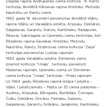
Dagdas rajona Andrupenes ciema kolhoza “8. marts”
teritorija, likvidētā Kārsavas rajona Kristinku, Mežvidu,
Nautrēnu un Ranču ciems.
1962. gada 18. decembrī pievienotas likvidētā Viļānu
rajona Viļānu un Varakļānu pilsēta, Atspuku, Dekšāres,
Gaigalavas, Garanču, Sokolu, Kantinieku, Radapoles,
Rikavas, Sakstagala un Upenieku ciemu teritorijas, bet
Rēzeknes rajona Gaveikas, Kristinku, Mežvidu,
Nautrēnu, Ranču, Stoļerovas ciema kolhoza “Zarja”
teritorijas pievienotas Ludzas rajonam.
1963. gada Varakļānu pilsēta, Stirnienes ciems,
izņemot kolhoza “1.maijs” teritoriju, pievienoti
Madonas rajonam, Upenieku ciema un Stirnienes
ciema kolhoza “1.maijs” teritorija – Preiļu rajonam.
Uz 1964. gadu Rēzeknes rajonā ietilpa 1 pilsēta –
Viļāni, 1 pilsētciemats – Malta un 35 ciema padomes –
Audriņu, Atspukas, Bērzgales, Bumbišķu, Čornajas,
Čulku, Dekšāres, Dricānu, Feimaņu, Gailumu,
Gaigalavas, Garanču, Griškānu, Janapoles, Kantinieku,