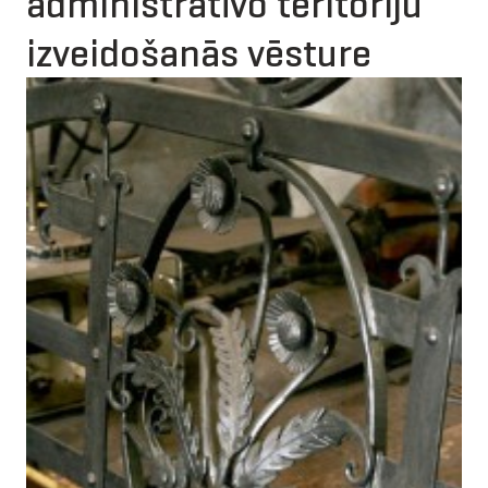
administratīvo teritoriju
izveidošanās vēsture