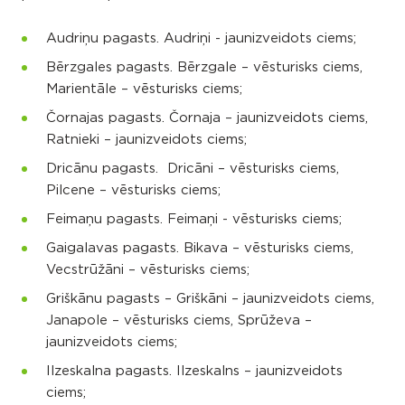
Audriņu pagasts. Audriņi - jaunizveidots ciems;
Bērzgales pagasts. Bērzgale – vēsturisks ciems,
Marientāle – vēsturisks ciems;
Čornajas pagasts. Čornaja – jaunizveidots ciems,
Ratnieki – jaunizveidots ciems;
Dricānu pagasts. Dricāni – vēsturisks ciems,
Pilcene – vēsturisks ciems;
Feimaņu pagasts. Feimaņi - vēsturisks ciems;
Gaigalavas pagasts. Bikava – vēsturisks ciems,
Vecstrūžāni – vēsturisks ciems;
Griškānu pagasts – Griškāni – jaunizveidots ciems,
Janapole – vēsturisks ciems, Sprūževa –
jaunizveidots ciems;
Ilzeskalna pagasts. Ilzeskalns – jaunizveidots
ciems;