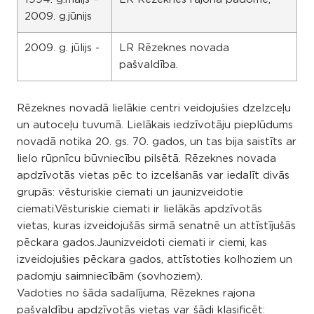
2009. g.jūnijs
2009. g. jūlijs -
LR Rēzeknes novada
pašvaldība.
Rēzeknes novadā lielākie centri veidojušies dzelzceļu
un autoceļu tuvumā. Lielākais iedzīvotāju pieplūdums
novadā notika 20. gs. 70. gados, un tas bija saistīts ar
lielo rūpnīcu būvniecību pilsētā. Rēzeknes novada
apdzīvotās vietas pēc to izcelšanās var iedalīt divās
grupās: vēsturiskie ciemati un jaunizveidotie
ciemati.Vēsturiskie ciemati ir lielākās apdzīvotās
vietas, kuras izveidojušās sirmā senatnē un attīstījušās
pēckara gados.Jaunizveidoti ciemati ir ciemi, kas
izveidojušies pēckara gados, attīstoties kolhoziem un
padomju saimniecībām (sovhoziem).
Vadoties no šāda sadalījuma, Rēzeknes rajona
pašvaldību apdzīvotās vietas var šādi klasificēt: