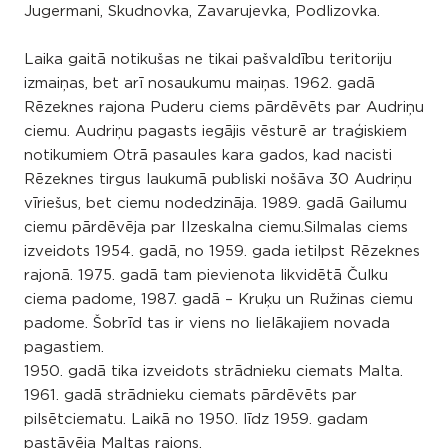
Jugermani, Skudnovka, Zavarujevka, Podlizovka.
Laika gaitā notikušas ne tikai pašvaldību teritoriju
izmaiņas, bet arī nosaukumu maiņas. 1962. gadā
Rēzeknes rajona Puderu ciems pārdēvēts par Audriņu
ciemu. Audriņu pagasts iegājis vēsturē ar traģiskiem
notikumiem Otrā pasaules kara gados, kad nacisti
Rēzeknes tirgus laukumā publiski nošāva 30 Audriņu
vīriešus, bet ciemu nodedzināja. 1989. gadā Gailumu
ciemu pārdēvēja par Ilzeskalna ciemu.Silmalas ciems
izveidots 1954. gadā, no 1959. gada ietilpst Rēzeknes
rajonā. 1975. gadā tam pievienota likvidētā Čulku
ciema padome, 1987. gadā – Kruķu un Ružinas ciemu
padome. Šobrīd tas ir viens no lielākajiem novada
pagastiem.
1950. gadā tika izveidots strādnieku ciemats Malta.
1961. gadā strādnieku ciemats pārdēvēts par
pilsētciematu. Laikā no 1950. līdz 1959. gadam
pastāvēja Maltas rajons.