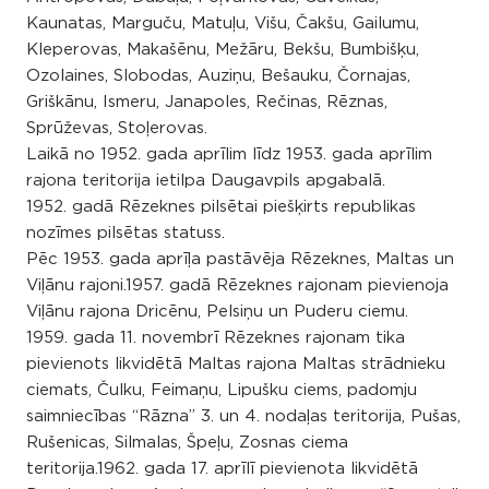
Kaunatas, Marguču, Matuļu, Višu, Čakšu, Gailumu,
Kleperovas, Makašēnu, Mežāru, Bekšu, Bumbišķu,
Ozolaines, Slobodas, Auziņu, Bešauku, Čornajas,
Griškānu, Ismeru, Janapoles, Rečinas, Rēznas,
Sprūževas, Stoļerovas.
Laikā no 1952. gada aprīlim līdz 1953. gada aprīlim
rajona teritorija ietilpa Daugavpils apgabalā.
1952. gadā Rēzeknes pilsētai piešķirts republikas
nozīmes pilsētas statuss.
Pēc 1953. gada aprīļa pastāvēja Rēzeknes, Maltas un
Viļānu rajoni.1957. gadā Rēzeknes rajonam pievienoja
Viļānu rajona Dricēnu, Pelsiņu un Puderu ciemu.
1959. gada 11. novembrī Rēzeknes rajonam tika
pievienots likvidētā Maltas rajona Maltas strādnieku
ciemats, Čulku, Feimaņu, Lipušku ciems, padomju
saimniecības “Rāzna” 3. un 4. nodaļas teritorija, Pušas,
Rušenicas, Silmalas, Špeļu, Zosnas ciema
teritorija.1962. gada 17. aprīlī pievienota likvidētā