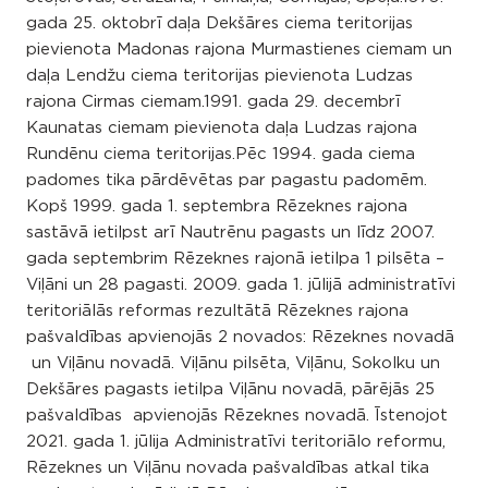
gada 25. oktobrī daļa Dekšāres ciema teritorijas
pievienota Madonas rajona Murmastienes ciemam un
daļa Lendžu ciema teritorijas pievienota Ludzas
rajona Cirmas ciemam.1991. gada 29. decembrī
Kaunatas ciemam pievienota daļa Ludzas rajona
Rundēnu ciema teritorijas.Pēc 1994. gada ciema
padomes tika pārdēvētas par pagastu padomēm.
Kopš 1999. gada 1. septembra Rēzeknes rajona
sastāvā ietilpst arī Nautrēnu pagasts un līdz 2007.
gada septembrim Rēzeknes rajonā ietilpa 1 pilsēta –
Viļāni un 28 pagasti. 2009. gada 1. jūlijā administratīvi
teritoriālās reformas rezultātā Rēzeknes rajona
pašvaldības apvienojās 2 novados: Rēzeknes novadā
un Viļānu novadā. Viļānu pilsēta, Viļānu, Sokolku un
Dekšāres pagasts ietilpa Viļānu novadā, pārējās 25
pašvaldības apvienojās Rēzeknes novadā. Īstenojot
2021. gada 1. jūlija Administratīvi teritoriālo reformu,
Rēzeknes un Viļānu novada pašvaldības atkal tika