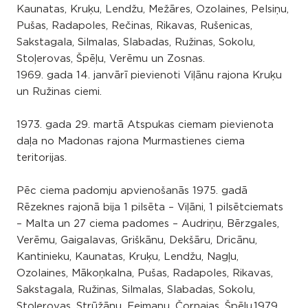
Kaunatas, Kruķu, Lendžu, Mežāres, Ozolaines, Pelsiņu,
Pušas, Radapoles, Rečinas, Rikavas, Rušenicas,
Sakstagala, Silmalas, Slabadas, Ružinas, Sokolu,
Stoļerovas, Špēļu, Verēmu un Zosnas.
1969. gada 14. janvārī pievienoti Viļānu rajona Kruķu
un Ružinas ciemi.
1973. gada 29. martā Atspukas ciemam pievienota
daļa no Madonas rajona Murmastienes ciema
teritorijas.
Pēc ciema padomju apvienošanās 1975. gadā
Rēzeknes rajonā bija 1 pilsēta – Viļāni, 1 pilsētciemats
– Malta un 27 ciema padomes – Audriņu, Bērzgales,
Verēmu, Gaigalavas, Griškānu, Dekšāru, Dricānu,
Kantinieku, Kaunatas, Kruķu, Lendžu, Nagļu,
Ozolaines, Mākoņkalna, Pušas, Radapoles, Rikavas,
Sakstagala, Ružinas, Silmalas, Slabadas, Sokolu,
Stoļerovas, Strūžānu, Feimaņu, Čornajas, Špēļu.1979.