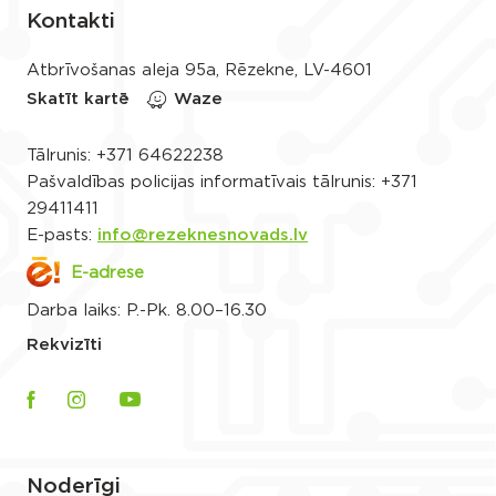
Kontakti
Atbrīvošanas aleja 95a, Rēzekne, LV-4601
Skatīt kartē
Waze
Tālrunis:
+371 64622238
Pašvaldības policijas informatīvais tālrunis:
+371
29411411
E-pasts:
info@rezeknesnovads.lv
E-adrese
Darba laiks: P.-Pk. 8.00–16.30
Rekvizīti
Noderīgi