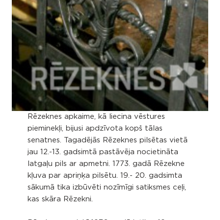
Rēzeknes apkaime, kā liecina vēstures
pieminekļi, bijusi apdzīvota kopš tālas
senatnes. Tagadējās Rēzeknes pilsētas vietā
jau 12.-13. gadsimtā pastāvēja nocietināta
latgaļu pils ar apmetni. 1773. gadā Rēzekne
kļuva par apriņķa pilsētu. 19.- 20. gadsimta
sākumā tika izbūvēti nozīmīgi satiksmes ceļi,
kas skāra Rēzekni.