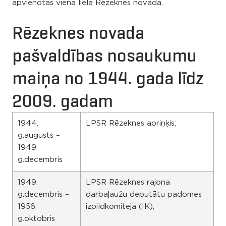
apvienotas vienā lielā Rēzeknes novadā.
Rēzeknes novada
pašvaldības nosaukumu
maiņa no 1944. gada līdz
2009. gadam
1944.
LPSR Rēzeknes apriņķis;
g.augusts –
1949.
g.decembris
1949.
LPSR Rēzeknes rajona
g.decembris –
darbaļaužu deputātu padomes
1956.
izpildkomiteja (IK);
g.oktobris