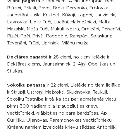
Viļānu pagastā
ir šādi ciemi: Aleksandrapole, Beči,
Blūzmi, Brikuļi, Brivci, Broki, Dervanka, Frolovka,
Jaunviļāni, Juški, Kristceļi, Kūkoji, Lagoni, Lauzinieki,
Lavrovka, Lielie Tuči, Lucāni, Malmežnieki, Malta,
Masaļski, Meža Tuči, Mukuļi, Notra, Ornicāni, Peisenīki,
Piziči, Poči, Privši, Radopole, Rampāni, Solaskungi,
Teveņāni, Trūpi, Ugrinieki, Viļānu muiža.
Dekšāres pagastā
ir 28 ciemi, no tiem lielākie ir
Dekšāres ciems, Jaunsaimnieki 2, Aļņi, Obeliškas un
Stiukas.
Sokolku pagastā
ir 22 ciemi. Lielākie no tiem lielākie
ir Strupļi, Ustroņi, Mežkokti, Skudnovka, Taukuļi.
Sokolku īpatnība ir tā, ka tos par apmešanās vietu
pirms 300 gadiem bija izraudzījušies krievu
vecticībnieki, glābjoties no cara bardzības. Ap
Guriļišku, Uļjanovas, Paramonovkas vecticībnieku
lūgšanu namiem izveidojās krievu sādžas: Antoņiški,