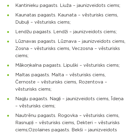
Kantinieku pagasts. Liuža – jaunizveidots ciems;
Kaunatas pagasts. Kaunata – vēsturisks ciems,
Dubuļi – vēsturisks ciems;
Lendžu pagasts. Lendži – jaunizveidots ciems;
Lūznavas pagasts. Lūznava – jaunizveidots ciems,
Zosna – vēsturisks ciems, Veczosna – vēsturisks
ciems;
Mākoņkalna pagasts. Lipuški – vēsturisks ciems;
Maltas pagasts. Malta – vēsturisks ciems,
Černoste – vēsturisks ciems, Rozentova –
vēsturisks ciems;
Nagļu pagasts. Nagļi – jaunizveidots ciems, Īdeņa
– vēsturisks ciems;
Nautrēnu pagasts. Rogovka – vēsturisks ciems,
Rasnupļi – vēsturisks ciems, Dekteri – vēsturisks
ciems;Ozolaines pagasts. Bekši – jaunizveidots