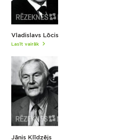
Vladislavs Lōcis
Lasīt vairāk
Jānis Klīdzējs