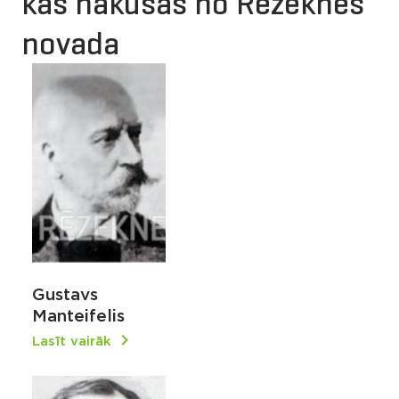
kas nākušas no Rēzeknes
novada
Gustavs
Manteifelis
Lasīt vairāk