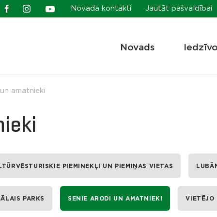
Novada kontakti
Jautāt pašvaldībai
Novads
Iedzīv
 un amatnieki
ieki
LTŪRVĒSTURISKIE PIEMINEKĻI UN PIEMIŅAS VIETAS
LUBĀ
ĀLAIS PARKS
SENIE ARODI UN AMATNIEKI
VIETĒJO