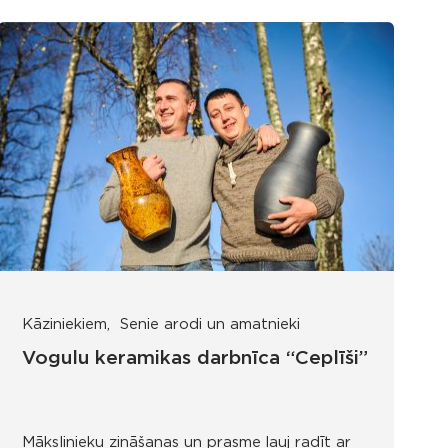
Kāziniekiem
Senie arodi un amatnieki
Vogulu keramikas darbnīca “Ceplīši”
Mākslinieku zināšanas un prasme ļauj radīt ar