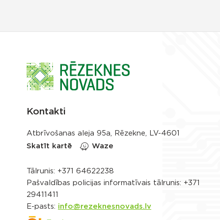
Kontakti
Atbrīvošanas aleja 95a, Rēzekne, LV-4601
Skatīt kartē
Waze
Tālrunis:
+371 64622238
Pašvaldības policijas informatīvais tālrunis:
+371
29411411
E-pasts:
info@rezeknesnovads.lv