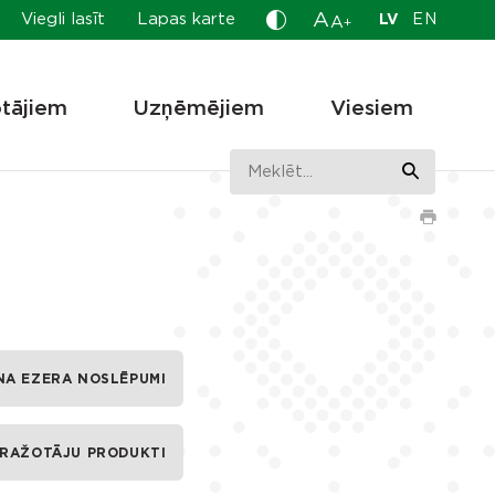
A
Viegli lasīt
Lapas karte
LV
EN
A
+
otājiem
Uzņēmējiem
Viesiem
NA EZERA NOSLĒPUMI
 RAŽOTĀJU PRODUKTI