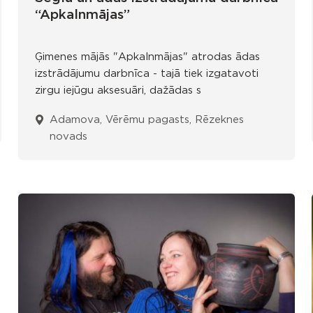
“Apkalnmājas”
Ģimenes mājās "Apkalnmājas" atrodas ādas
izstrādājumu darbnīca - tajā tiek izgatavoti
zirgu iejūgu aksesuāri, dažādas s
Adamova, Vērēmu pagasts, Rēzeknes
novads