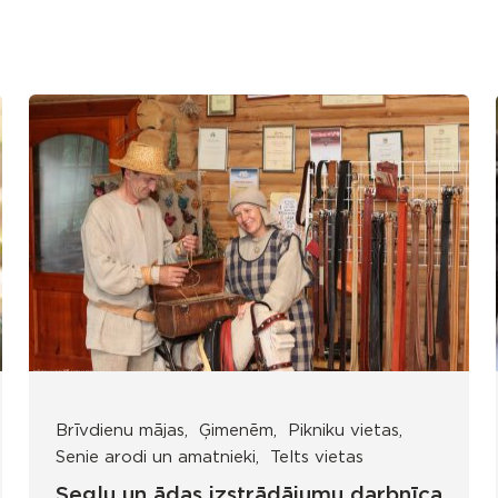
Brīvdienu mājas
Ģimenēm
Pikniku vietas
Senie arodi un amatnieki
Telts vietas
Seglu un ādas izstrādājumu darbnīca