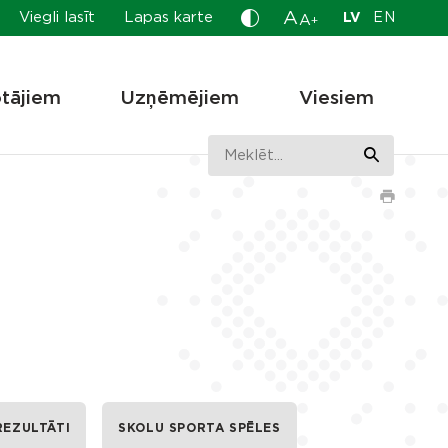
A
Viegli lasīt
Lapas karte
LV
EN
A
+
otājiem
Uzņēmējiem
Viesiem
REZULTĀTI
SKOLU SPORTA SPĒLES