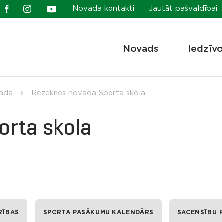
Novada kontakti
Jautāt pašvaldībai
Novads
Iedzīv
vadā
Rēzeknes novada Sporta skola
rta skola
RĪBAS
SPORTA PASĀKUMU KALENDĀRS
SACENSĪBU 