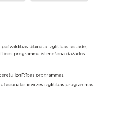
ašvaldības dibināta izglītības iestāde,
zglītības programmu īstenošana dažādos
interešu izglītības programmas.
profesionālās ievirzes izglītības programmas.