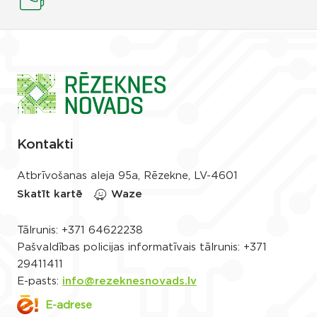
Kontakti
Atbrīvošanas aleja 95a, Rēzekne, LV-4601
Skatīt kartē
Waze
Tālrunis:
+371 64622238
Pašvaldības policijas informatīvais tālrunis:
+371
29411411
E-pasts:
info@rezeknesnovads.lv
E-adrese