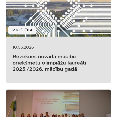
IZGLĪTĪBA
10.03.2026
Rēzeknes novada mācību
priekšmetu olimpiāžu laureāti
2025./2026. mācību gadā