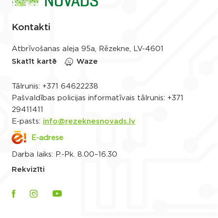
Kontakti
Atbrīvošanas aleja 95a, Rēzekne, LV-4601
Skatīt kartē
Waze
Tālrunis:
+371 64622238
Pašvaldības policijas informatīvais tālrunis:
+371
29411411
E-pasts:
info@rezeknesnovads.lv
E-adrese
Darba laiks: P.-Pk. 8.00–16.30
Rekvizīti