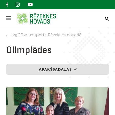
Izglītība un sports Rēzeknes novadā
Olimpiādes
APAKŠSADAĻAS