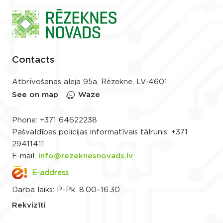
Contacts
Atbrīvošanas aleja 95a, Rēzekne, LV-4601
See on map
Waze
Phone:
+371 64622238
Pašvaldības policijas informatīvais tālrunis:
+371
29411411
E-mail:
info@rezeknesnovads.lv
E-address
Darba laiks: P.-Pk. 8.00–16.30
Rekvizīti