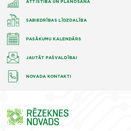
ATTĪSTĪBA UN PLĀNOŠANA
SABIEDRĪBAS LĪDZDALĪBA
PASĀKUMU KALENDĀRS
JAUTĀT
PAŠVALDĪBAI
NOVADA KONTAKTI