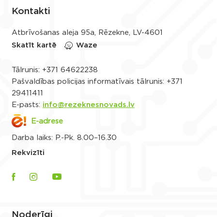
Kontakti
Atbrīvošanas aleja 95a, Rēzekne, LV-4601
Skatīt kartē
Waze
Tālrunis:
+371 64622238
Pašvaldības policijas informatīvais tālrunis:
+371
29411411
E-pasts:
info@rezeknesnovads.lv
E-adrese
Darba laiks: P.-Pk. 8.00–16.30
Rekvizīti
Noderīgi