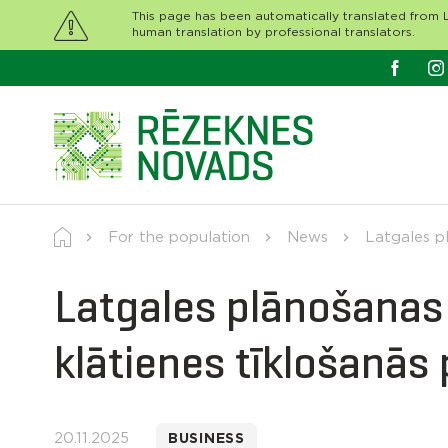
This page has been automatically translated from L
human translation by professional translators.
For the population
News
Latgales p
Latgales plānošanas 
klātienes tīklošanā
20.11.2025
BUSINESS