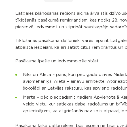
Latgales plānošanas reģions aicina ārvalstīs dzīvojušo
tīklošanās pasākumā remigrantiem, kas notiks 28. no
pieredzē, iedvesmot un stiprināt savstarpējo sadarbīb
Tīklošanās pasākumā dalībnieki varēs iepazīt Latgalē 
atbalsta iespējām, kā arī satikt citus remigrantus un
Pasākuma īpašie un iedvesmojošie stāsti:
Niks un Aleta – pāris, kuri pēc gada dzīves Nīderla
aviomehāniķis, Aleta – ainavu arhitekte. Atgriežo
šokolādi ar Latvijas raksturu, kas apvieno radošu
Marta – pēc piecpadsmit gadiem Apvienotajā Karal
veido vietu, kur satiekas daba, radošums un brīvība
apliecinājums, ka atgriešanās nav solis atpakaļ, be
Pasākuma laikā dalībniekiem būs iespēja ne tikai dzird