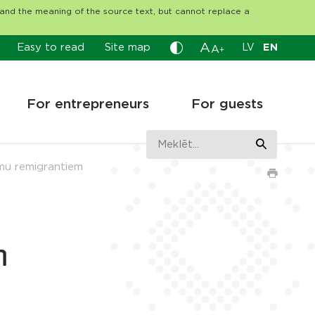
tand the meaning of the source text, but cannot replace a
A
Easy to read
Site map
LV
EN
A
+
For entrepreneurs
For guests
umu remigrantiem
m