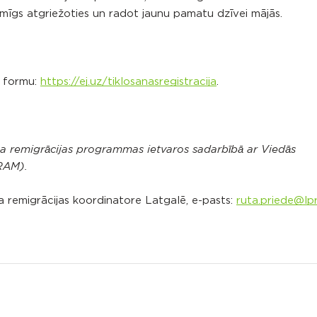
ozīmīgs atgriežoties un radot jaunu pamatu dzīvei mājās.
a formu:
https://ej.uz/tiklosanasregistracija
.
na remigrācijas programmas ietvaros sadarbībā ar Viedās
ARAM).
 remigrācijas koordinatore Latgalē, e-pasts:
ruta.priede@lpr