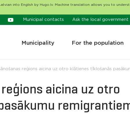
atvian into English by Hugo.lv. Machine translation allows you to unders
Municipal contacts
Ask the local government
Municipality
For the population
lānošanas reģions aicina uz otro klātienes tīklošanās pasāk
reģions aicina uz otro
s pasākumu remigrantie