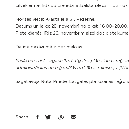
cilvēkiem ar līdzīgu pieredzi atbalsta plecs ir ļoti n
Norises vieta: Krasta iela 31, Rēzekne.
Datums un laiks: 28. novembrī no plkst. 18.00–20.00.
Pieteikšanās: līdz 26. novembrim aizpildot pieteikum
Dalība pasākumā ir bez maksas.
Pasākums tiek organizēts Latgales plānošanas reģio
administrācijas un reģionālās attīstības ministriju (V
Sagatavoja Ruta Priede, Latgales plānošanas reģiona
Share: