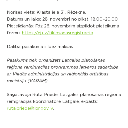
Norises vieta: Krasta iela 31, Rēzekne.
Datums un laiks: 28. novembrī no plkst. 18.00–20.00.
Pieteikšanās: līdz 26. novembrim aizpildot pieteikuma
formu:
https://ej.uz/tiklosanasregistracija
.
Dalība pasākumā ir bez maksas.
Pasākums tiek organizēts Latgales plānošanas
reģiona remigrācijas programmas ietvaros sadarbībā
ar Viedās administrācijas un reģionālās attīstības
ministriju (VARAM).
Sagatavoja Ruta Priede, Latgales plānošanas reģiona
remigrācijas koordinatore Latgalē, e-pasts:
ruta.priede@lpr.gov.lv
.