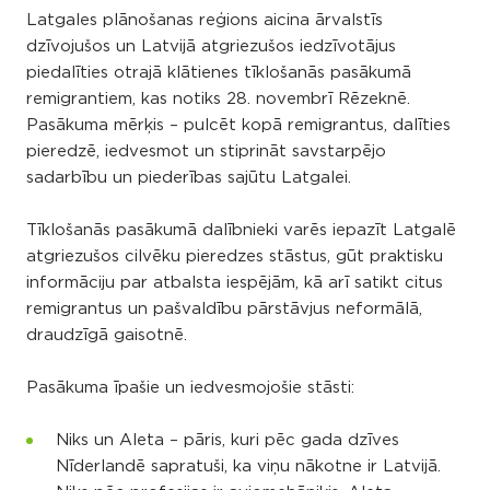
Latgales plānošanas reģions aicina ārvalstīs
dzīvojušos un Latvijā atgriezušos iedzīvotājus
piedalīties otrajā klātienes tīklošanās pasākumā
remigrantiem, kas notiks 28. novembrī Rēzeknē.
Pasākuma mērķis – pulcēt kopā remigrantus, dalīties
pieredzē, iedvesmot un stiprināt savstarpējo
sadarbību un piederības sajūtu Latgalei.
Tīklošanās pasākumā dalībnieki varēs iepazīt Latgalē
atgriezušos cilvēku pieredzes stāstus, gūt praktisku
informāciju par atbalsta iespējām, kā arī satikt citus
remigrantus un pašvaldību pārstāvjus neformālā,
draudzīgā gaisotnē.
Pasākuma īpašie un iedvesmojošie stāsti:
Niks un Aleta – pāris, kuri pēc gada dzīves
Nīderlandē sapratuši, ka viņu nākotne ir Latvijā.