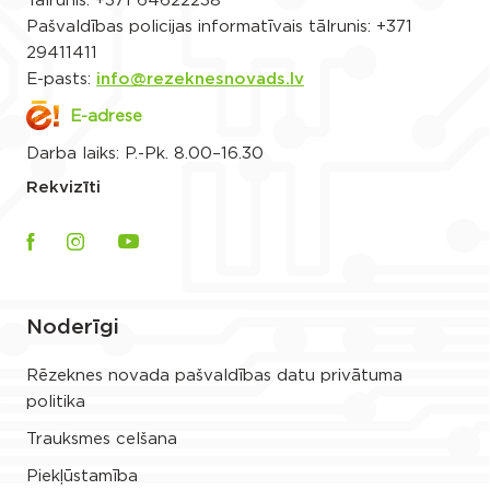
Tālrunis:
+371 64622238
Pašvaldības policijas informatīvais tālrunis:
+371
29411411
E-pasts:
info@rezeknesnovads.lv
E-adrese
Darba laiks: P.-Pk. 8.00–16.30
Rekvizīti
Noderīgi
Rēzeknes novada pašvaldības datu privātuma
politika
Trauksmes celšana
Piekļūstamība