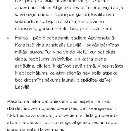
Niks pēc profesijas ir aviomehāniķis, Aleta –
ainavu arhitekte. Atgriežoties dzimtenē, viņi radīja
savu uzņēmumu – sapni par gardu, kvalitatīvu
šokolādi ar Latvijas raksturu, kas apvieno
radošumu, garšu un mīlestību pret savu zemi.
Marta – pēc piecpadsmit gadiem Apvienotajā
Karalistē viņa atgriezās Latvijā – savās bērnības
mājās laukos. Tur viņa veido vietu, kur satiekas
daba, radošums un brīvība, un katra diena
atgādina, cik labi ir dzīvot savā ritmā. Viņas stāsts
ir apliecinājums, ka atgriešanās nav solis atpakaļ,
bet drosmīgs sākums jaunai, piepildītai dzīvei
Latvijā.
Pasākuma laikā dalībniekiem būs iespēja ne tikai
dzirdēt iedvesmojošas pieredzes, bet svarīgākais ir
tīkloties savā starpā, jo cilvēkiem ar līdzīgu pieredzi
atbalsta plecs ir ļoti nozīmīgs atgriežoties un radot
jaunu pamatu dzīvei mājās.