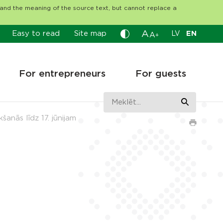
tand the meaning of the source text, but cannot replace a
A
Easy to read
Site map
LV
EN
A
+
For entrepreneurs
For guests
anās līdz 17. jūnijam