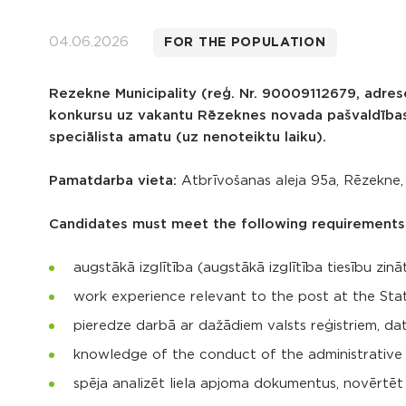
04.06.2026
FOR THE POPULATION
Rezekne Municipality
(reģ. Nr. 90009112679, adres
konkursu uz vakantu
Rēzeknes novada pašvaldības
speciālista amatu (uz nenoteiktu laiku).
Pamatdarba vieta:
Atbrīvošanas aleja 95a, Rēzekne,
Candidates must meet the following requirements
augstākā izglītība (augstākā izglītība tiesību zinā
work experience relevant to the post at the Stat
pieredze darbā ar dažādiem valsts reģistriem, da
knowledge of the conduct of the administrative p
spēja analizēt liela apjoma dokumentus, novērtēt