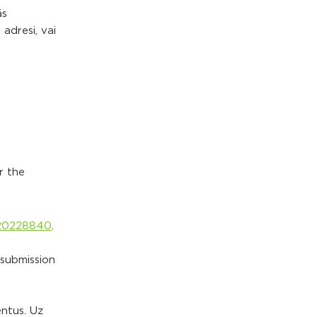
ās
adresi, vai
r the
20228840
.
 submission
entus. Uz