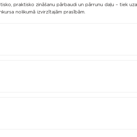
isko, praktisko zināšanu pārbaudi un pārrunu daļu – tiek uzai
nkursa nolikumā izvirzītajām prasībām.