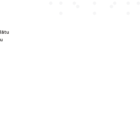
lātu
mu