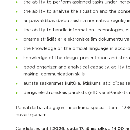
the ability to perform assigned tasks under increa
the ability to analyse the situation and the cons
ar pašvaldības darbu saistītā normatīvā regulēj
the ability to handle information technologies, 
prasme strādāt ar elektroniskajām dokumentu vad
the knowledge of the official language in accor
knowledge of the design, presentation and stor
good organizer and analytical capacity, ability 
making, communication skills;
augsta saskarsmes kultūra, ētiskums, atbildības sa
derīgs elektroniskais paraksts (eID vai eParaksts 
Pamatdarba atalgojums iepirkumu speciālistam – 1330
novērtējumam.
Candidates until
2026. gada 17. jūnijs plkst. 14.00
ar