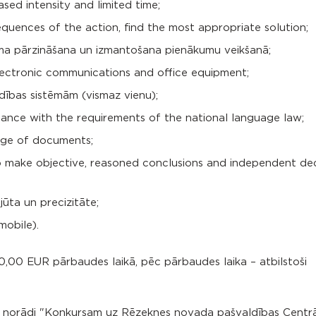
sed intensity and limited time;
equences of the action, find the most appropriate solution;
uma pārzināšana un izmantošana pienākumu veikšanā;
electronic communications and office equipment;
ības sistēmām (vismaz vienu);
dance with the requirements of the national language law;
age of documents;
to make objective, reasoned conclusions and independent dec
jūta un precizitāte;
mobile).
,00 EUR pārbaudes laikā, pēc pārbaudes laika – atbilstoši
 norādi "Konkursam uz Rēzeknes novada pašvaldības Centrā