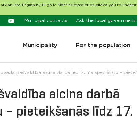
atvian into English by Hugo.lv. Machine translation allows you to unders
Municipal contacts
Ask the local government
Municipality
For the population
vada pašvaldība aicina darbā iepirkuma speciālistu – pieteikš
valdība aicina darbā
 – pieteikšanās līdz 17.