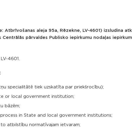
e: Atbrīvošanas aleja 95a, Rēzekne, LV-4601)
izsludina atk
 Centrālās pārvaldes
Publisko iepirkumu nodaļas iepirku
 LV-4601.
:
tņu specialitātē tiek uzskatīta par priekšrocību);
e or local government institution;
tu bāzēm;
rocess in State and local government institutions;
 to atbilstību normatīvajam ietvaram;