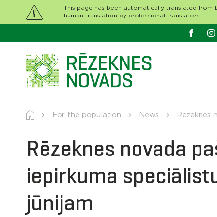
This page has been automatically translated from L
human translation by professional translators.
For the population
News
Rēzeknes no
Rēzeknes novada paš
iepirkuma speciālistu
jūnijam