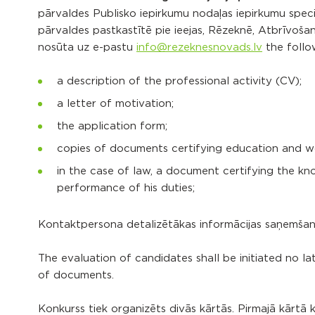
pārvaldes Publisko iepirkumu nodaļas iepirkumu spec
pārvaldes pastkastītē pie ieejas, Rēzeknē, Atbrīvošan
nosūta uz e-pastu
info@rezeknesnovads.lv
the follo
a description of the professional activity (CV);
a letter of motivation;
the application form;
copies of documents certifying education and w
in the case of law, a document certifying the kn
performance of his duties;
Kontaktpersona detalizētākas informācijas saņemšanai
The evaluation of candidates shall be initiated no la
of documents.
Konkurss tiek organizēts divās kārtās. Pirmajā kārtā