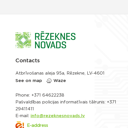
Contacts
Atbrīvošanas aleja 95a, Rēzekne, LV-4601
See on map
Waze
Phone:
+371 64622238
Pašvaldības policijas informatīvais tālrunis:
+371
29411411
E-mail:
info@rezeknesnovads.lv
E-address