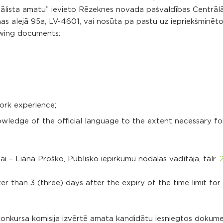
iālista amatu” ievieto Rēzeknes novada pašvaldības Centrāl
as alejā 95a, LV-4601, vai nosūta pa pastu uz iepriekšminēto 
wing documents:
ork experience;
owledge of the official language to the extent necessary fo
 – Liāna Proško, Publisko iepirkumu nodaļas vadītāja, tālr.
ter than 3 (three) days after the expiry of the time limit for
 konkursa komisija izvērtē amata kandidātu iesniegtos dokum