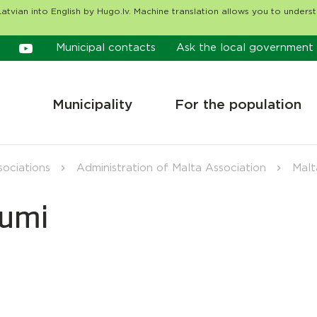
atvian into English by Hugo.lv. Machine translation allows you to unders
Municipal contacts
Ask the local government
Municipality
For the population
sociations
Administration of Malta Association
Malta
kumi