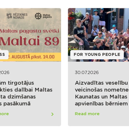
SS
FOR YOUNG PEOPLE
2026
30.07.2026
ām tirgotājus
Aizvadītas veselību
kties dalībai Maltas
veicinošas nometne
ta dzimšanas
Kaunatas un Maltas
s pasākumā
apvienības bērniem
more
Read more