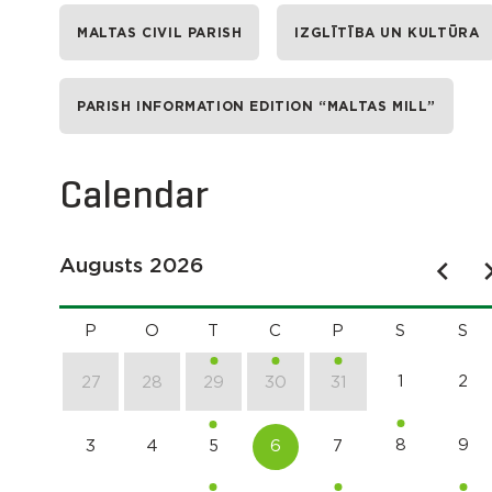
MALTAS CIVIL PARISH
IZGLĪTĪBA UN KULTŪRA
PARISH INFORMATION EDITION “MALTAS MILL”
Calendar
Augusts 2026
P
O
T
C
P
S
S
1
2
27
28
29
30
31
8
9
3
4
5
6
7