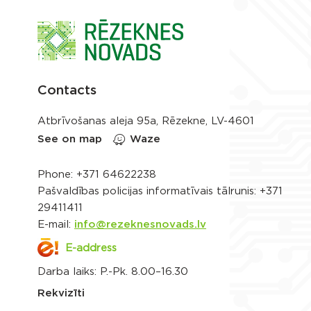
Contacts
Atbrīvošanas aleja 95a, Rēzekne, LV-4601
See on map
Waze
Phone:
+371 64622238
Pašvaldības policijas informatīvais tālrunis:
+371
29411411
E-mail:
info@rezeknesnovads.lv
E-address
Darba laiks: P.-Pk. 8.00–16.30
Rekvizīti