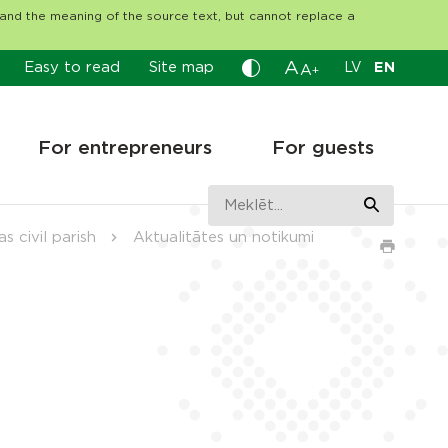
tand the meaning of the source text, but cannot replace a
A
Easy to read
Site map
LV
EN
A
+
For entrepreneurs
For guests
s civil parish
Aktualitātes un notikumi