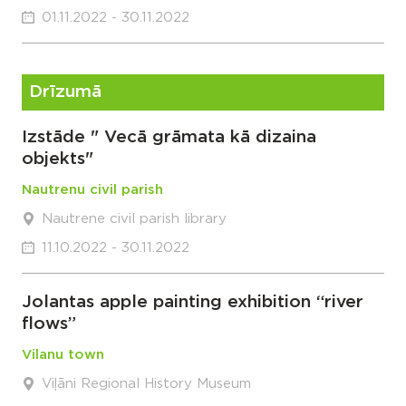
01.11.2022 - 30.11.2022
Drīzumā
Izstāde " Vecā grāmata kā dizaina
objekts"
Nautrenu civil parish
Nautrene civil parish library
11.10.2022 - 30.11.2022
Jolantas apple painting exhibition “river
flows”
Vilanu town
Viļāni Regional History Museum