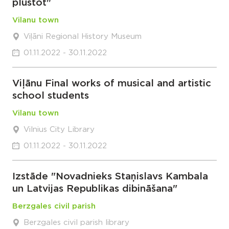
plūstot"
Vilanu town
Viļāni Regional History Museum
01.11.2022 - 30.11.2022
Viļānu Final works of musical and artistic
school students
Vilanu town
Vilnius City Library
01.11.2022 - 30.11.2022
Izstāde "Novadnieks Staņislavs Kambala
un Latvijas Republikas dibināšana"
Berzgales civil parish
Berzgales civil parish library