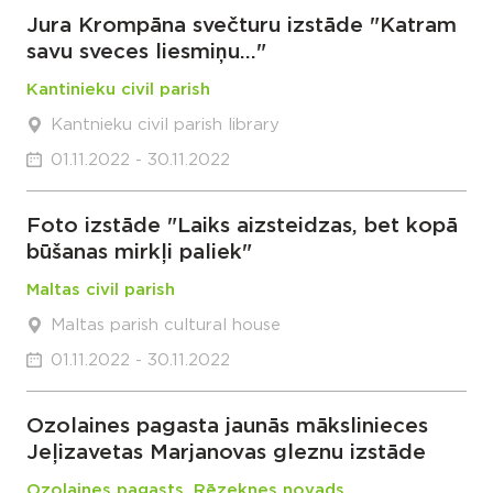
Jura Krompāna svečturu izstāde "Katram
savu sveces liesmiņu..."
Kantinieku civil parish
Kantnieku civil parish library
01.11.2022 - 30.11.2022
Foto izstāde "Laiks aizsteidzas, bet kopā
būšanas mirkļi paliek"
Maltas civil parish
Maltas parish cultural house
01.11.2022 - 30.11.2022
Ozolaines pagasta jaunās mākslinieces
Jeļizavetas Marjanovas gleznu izstāde
Ozolaines pagasts, Rēzeknes novads