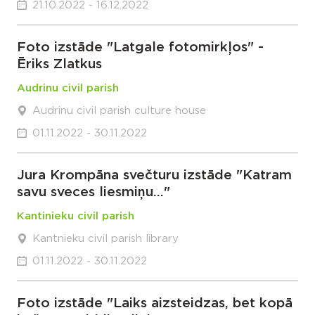
21.10.2022 - 16.12.2022
Foto izstāde "Latgale fotomirkļos" -
Ēriks Zlatkus
Audrinu civil parish
Audrinu civil parish culture house
01.11.2022 - 30.11.2022
Jura Krompāna svečturu izstāde "Katram
savu sveces liesmiņu..."
Kantinieku civil parish
Kantnieku civil parish library
01.11.2022 - 30.11.2022
Foto izstāde "Laiks aizsteidzas, bet kopā