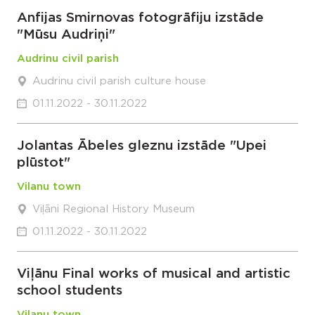
Anfijas Smirnovas fotogrāfiju izstāde
"Mūsu Audriņi"
Audrinu civil parish
Audrinu civil parish culture house
01.11.2022 - 30.11.2022
Jolantas Ābeles gleznu izstāde "Upei
plūstot"
Vilanu town
Viļāni Regional History Museum
01.11.2022 - 30.11.2022
Viļānu Final works of musical and artistic
school students
Vilanu town