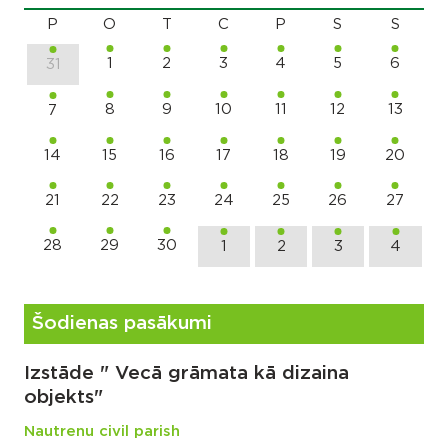
P
O
T
C
P
S
S
1
2
3
4
5
6
31
8
9
10
11
12
13
7
14
15
16
17
18
19
20
21
22
23
24
25
26
27
28
29
30
1
2
3
4
Šodienas pasākumi
Izstāde " Vecā grāmata kā dizaina
objekts"
Nautrenu civil parish