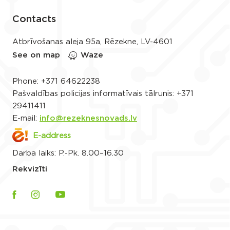
Contacts
Atbrīvošanas aleja 95a, Rēzekne, LV-4601
See on map
Waze
Phone:
+371 64622238
Pašvaldības policijas informatīvais tālrunis:
+371
29411411
E-mail:
info@rezeknesnovads.lv
E-address
Darba laiks: P.-Pk. 8.00–16.30
Rekvizīti