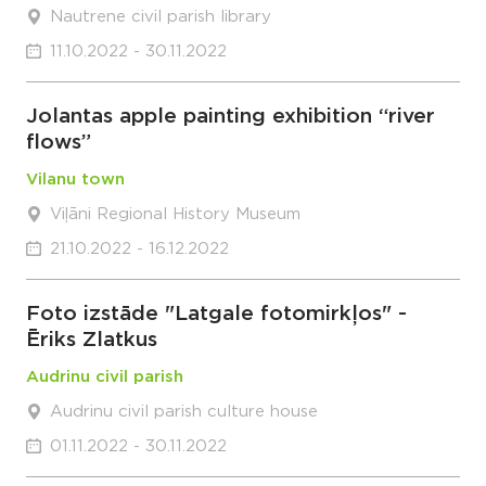
Nautrene civil parish library
11.10.2022 - 30.11.2022
Jolantas apple painting exhibition “river
flows”
Vilanu town
Viļāni Regional History Museum
21.10.2022 - 16.12.2022
Foto izstāde "Latgale fotomirkļos" -
Ēriks Zlatkus
Audrinu civil parish
Audrinu civil parish culture house
01.11.2022 - 30.11.2022