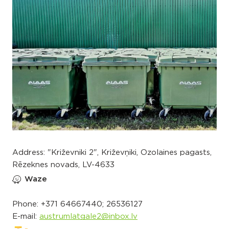
Address: "Križevniki 2", Križevņiki, Ozolaines pagasts,
Rēzeknes novads, LV-4633
Waze
Phone:
+371 64667440; 26536127
E-mail:
austrumlatgale2@inbox.lv