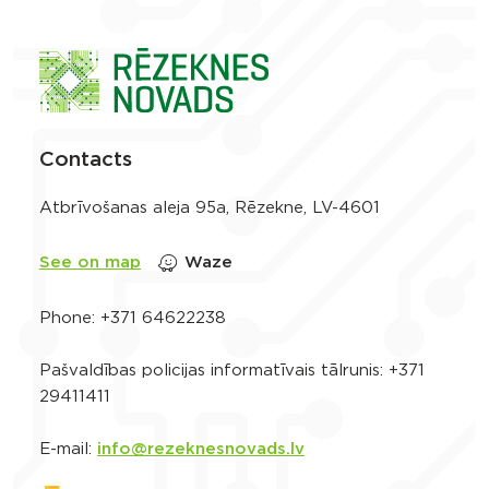
Contacts
Atbrīvošanas aleja 95a, Rēzekne, LV-4601
See on map
Waze
Phone:
+371 64622238
Pašvaldības policijas informatīvais tālrunis:
+371
29411411
E-mail:
info@rezeknesnovads.lv