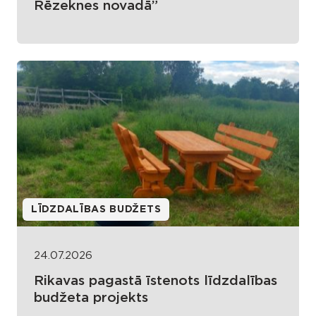
Rēzeknes novadā”
LĪDZDALĪBAS BUDŽETS
24.07.2026
Rikavas pagastā īstenots līdzdalības
budžeta projekts