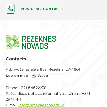
MUNICIPAL CONTACTS
Contacts
Atbrīvošanas aleja 95a, Rēzekne, LV-4601
See on map
Waze
Phone:
+371 64622238
Pašvaldības policijas informatīvais tālrunis:
+371
29411411
E-mail:
info@rezeknesnovads.lv