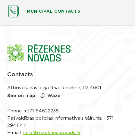
MUNICIPAL CONTACTS
Contacts
Atbrīvošanas aleja 95a, Rēzekne, LV-4601
See on map
Waze
Phone:
+371 64622238
Pašvaldības policijas informatīvais tālrunis:
+371
29411411
E-mail:
info@rezeknesnovads.lv