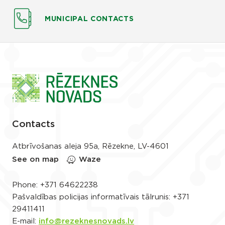
MUNICIPAL CONTACTS
Contacts
Atbrīvošanas aleja 95a, Rēzekne, LV-4601
See on map
Waze
Phone:
+371 64622238
Pašvaldības policijas informatīvais tālrunis:
+371
29411411
E-mail:
info@rezeknesnovads.lv