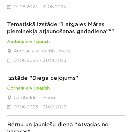
01.08.2023 - 31.08.2023
Tematiskā izstāde "Latgales Māras
pieminekļa atjaunošanas gadadiena"""
Audrinu civil parish
Audrinu civil parish library
07.08.2023 - 31.08.2023
Izstāde "Diega ceļojums"
Čornaja civil parish
Cardholder's House
07.08.2023 - 31.08.2023
Bērnu un jauniešu diena "Atvadas no
vasaras"