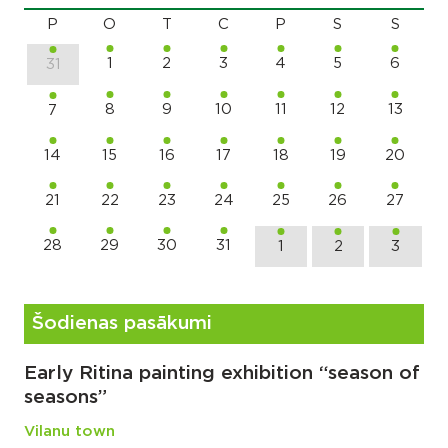
P
O
T
C
P
S
S
1
2
3
4
5
6
31
8
9
10
11
12
13
7
14
15
16
17
18
19
20
21
22
23
24
25
26
27
28
29
30
31
1
2
3
Šodienas pasākumi
Early Ritina painting exhibition “season of
seasons”
Vilanu town