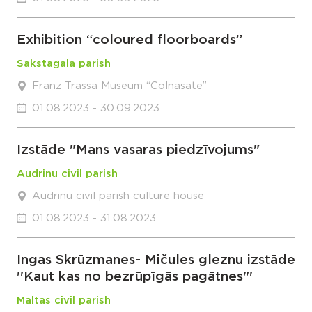
Exhibition “coloured floorboards”
Sakstagala parish
Franz Trassa Museum “Colnasate”
01.08.2023 - 30.09.2023
Izstāde "Mans vasaras piedzīvojums"
Audrinu civil parish
Audrinu civil parish culture house
01.08.2023 - 31.08.2023
Ingas Skrūzmanes- Mičules gleznu izstāde
''Kaut kas no bezrūpīgās pagātnes"'
Maltas civil parish