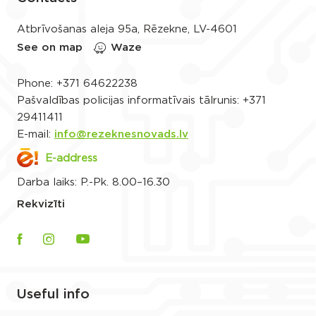
Atbrīvošanas aleja 95a, Rēzekne, LV-4601
See on map
Waze
Phone:
+371 64622238
Pašvaldības policijas informatīvais tālrunis:
+371
29411411
E-mail:
info@rezeknesnovads.lv
E-address
Darba laiks: P.-Pk. 8.00–16.30
Rekvizīti
Useful info