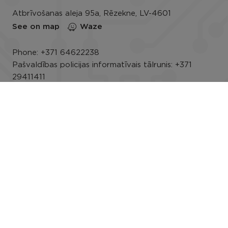
Atbrīvošanas aleja 95a, Rēzekne, LV-4601
See on map
Waze
Phone:
+371 64622238
Pašvaldības policijas informatīvais tālrunis:
+371
29411411
E-mail:
info@rezeknesnovads.lv
E-address
Darba laiks: P.-Pk. 8.00–16.30
Rekvizīti
Useful info
The Privacy Policy of the municipality of Rezekne