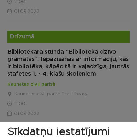
11:00
01.09.2022
Drīzumā
Bibliotekārā stunda “Bibliotēkā dzīvo
grāmatas”. Iepazīšanās ar informāciju, kas
ir bibliotēka, kāpēc tā ir vajadzīga, jautrās
stafetes 1. - 4. klašu skolēniem
Kaunatas civil parish
Kaunatas civil parish 1 st Library
11:00
01.09.2022
Sīkdatņu iestatījumi