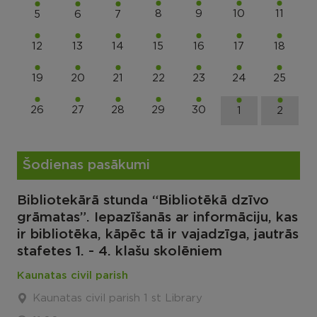
8
9
10
11
5
6
7
12
13
14
15
16
17
18
19
20
21
22
23
24
25
26
27
28
29
30
1
2
Šodienas pasākumi
Bibliotekārā stunda “Bibliotēkā dzīvo
grāmatas”. Iepazīšanās ar informāciju, kas
ir bibliotēka, kāpēc tā ir vajadzīga, jautrās
stafetes 1. - 4. klašu skolēniem
Kaunatas civil parish
Kaunatas civil parish 1 st Library