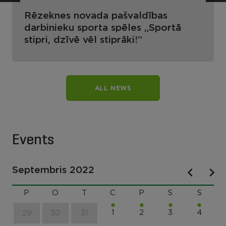
Rēzeknes novada pašvaldības
darbinieku sporta spēles „Sportā
stipri, dzīvē vēl stiprāki!”
ALL NEWS
Events
Septembris 2022
P
O
T
C
P
S
S
1
2
3
4
29
30
31