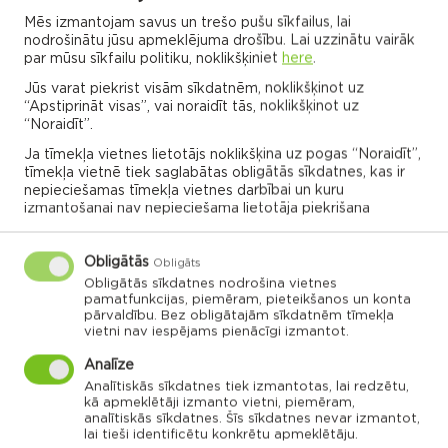
Mēs izmantojam savus un trešo pušu sīkfailus, lai
ALL EVENTS
nodrošinātu jūsu apmeklējuma drošību. Lai uzzinātu vairāk
par mūsu sīkfailu politiku, noklikšķiniet
here
.
Jūs varat piekrist visām sīkdatnēm, noklikšķinot uz
“Apstiprināt visas”, vai noraidīt tās, noklikšķinot uz
Rēzekne municipality map
“Noraidīt”.
Ja tīmekļa vietnes lietotājs noklikšķina uz pogas “Noraidīt”,
tīmekļa vietnē tiek saglabātas obligātās sīkdatnes, kas ir
Click the parish or association card to explore
nepieciešamas tīmekļa vietnes darbībai un kuru
izmantošanai nav nepieciešama lietotāja piekrišana
more
Obligātās
Obligāts
ADMINISTRATIONS OF ASSOCIATIONS
Obligātās sīkdatnes nodrošina vietnes
pamatfunkcijas, piemēram, pieteikšanos un konta
pārvaldību. Bez obligātajām sīkdatnēm tīmekļa
vietni nav iespējams pienācīgi izmantot.
Dricānu apvienības
Nautrēnu apvienības
Analīze
pārvalde
pārvalde
Analītiskās sīkdatnes tiek izmantotas, lai redzētu,
kā apmeklētāji izmanto vietni, piemēram,
analītiskās sīkdatnes. Šīs sīkdatnes nevar izmantot,
lai tieši identificētu konkrētu apmeklētāju.