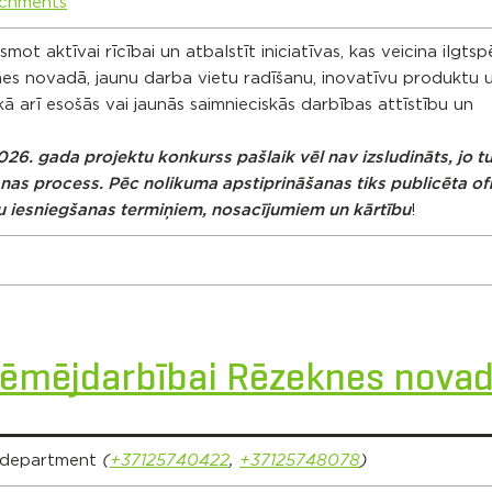
chments
mot aktīvai rīcībai un atbalstīt iniciatīvas, kas veicina ilgtsp
s novadā, jaunu darba vietu radīšanu, inovatīvu produktu 
kā arī esošās vai jaunās saimnieciskās darbības attīstību un
6. gada projektu konkurss pašlaik vēl nav izsludināts, jo t
as process. Pēc nolikuma apstiprināšanas tiks publicēta ofi
tu iesniegšanas termiņiem, nosacījumiem un kārtību
!
zņēmējdarbībai Rēzeknes nova
 department
(
+37125740422
,
+37125748078
)