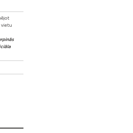
mējot
 vietu
urpinās
ciāla