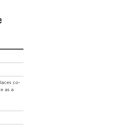
e
places co-
te as a