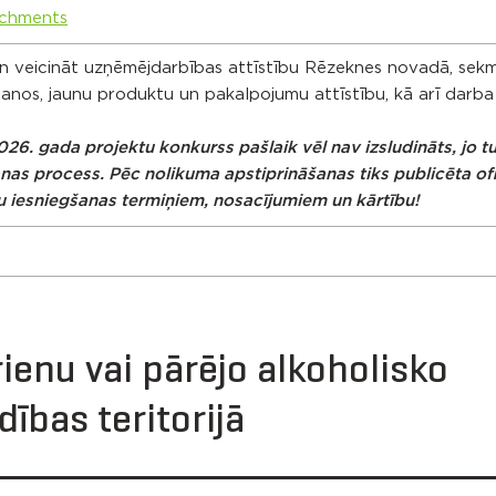
chments
un veicināt uzņēmējdarbības attīstību Rēzeknes novadā, sek
nos, jaunu produktu un pakalpojumu attīstību, kā arī darba
6. gada projektu konkurss pašlaik vēl nav izsludināts, jo t
as process. Pēc nolikuma apstiprināšanas tiks publicēta ofi
u iesniegšanas termiņiem, nosacījumiem un kārtību!
rienu vai pārējo alkoholisko
ības teritorijā