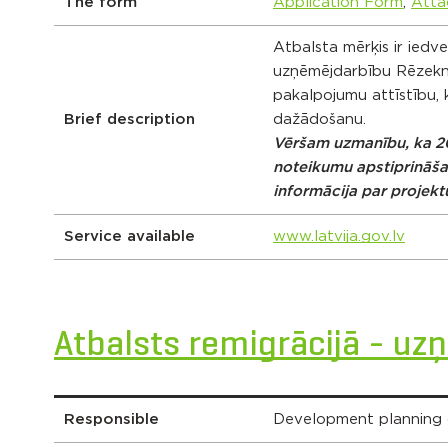
The form
Application Form
,
Atta
Atbalsta mērķis ir iedves
uzņēmējdarbību Rēzekne
pakalpojumu attīstību, 
Brief description
dažādošanu.
Vēršam uzmanību, ka 202
noteikumu apstiprināšan
informācija par projek
Service available
www.latvija.gov.lv
Atbalsts remigrācijā - u
Responsible
Development planning