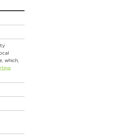
ity
ocal
, which,
rting