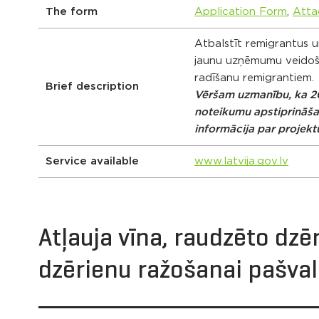
The form
Application Form
,
Atta
Atbalstīt remigrantus 
jaunu uzņēmumu veidoša
radīšanu remigrantiem.
Brief description
Vēršam uzmanību, ka 202
noteikumu apstiprināšan
informācija par projekt
Service available
www.latvija.gov.lv
Atļauja vīna, raudzēto dzē
dzērienu ražošanai pašvald