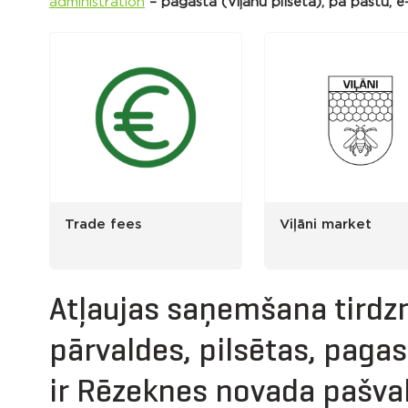
administration
– pagastā (Viļānu pilsētā), pa pastu, e
Trade fees
Viļāni market
Atļaujas saņemšana tirdzn
pārvaldes, pilsētas, paga
ir Rēzeknes novada pašva