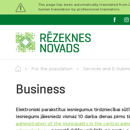
This page has been automatically translated from L
human translation by professional translators.
For the population
Services and E-Submi
Business
Elektroniski parakstītus iesniegumus tirdzniecībai sū
Iesniegums jāiesniedz vismaz 10 darba dienas pirms ti
administration of the municipality in the central admi