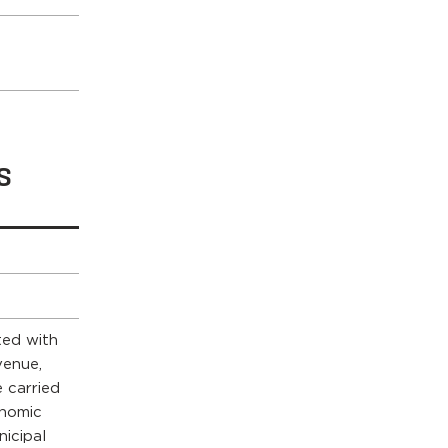
s
ted with
venue,
 carried
onomic
nicipal