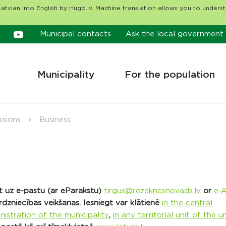
atvian into English by Hugo.lv. Machine translation allows you to unders
Municipal contacts
Ask the local government
Municipality
For the population
ssions
Business
tīt uz e-pastu (ar eParakstu)
tirgus@rezeknesnovads.lv
or
e-
rdzniecības veikšanas. Iesniegt var klātienē
in the central
nistration of the municipality
,
in any territorial unit of the u