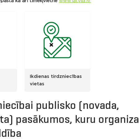
-pastā kā arī tīmekļvietnē
www.latvija.lv.
Ikdienas tirdzniecības
vietas
iecībai publisko (novada,
sta) pasākumos, kuru organiza
ldība