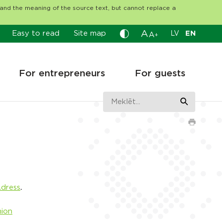
tand the meaning of the source text, but cannot replace a
A
Easy to read
Site map
LV
EN
A
+
For entrepreneurs
For guests
Adress
.
nion