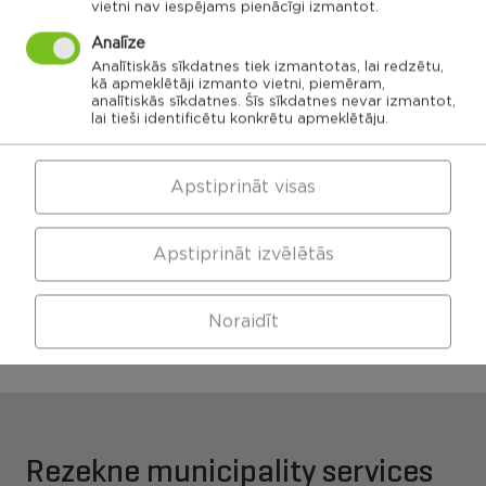
vietni nav iespējams pienācīgi izmantot.
Ozolaines
Analīze
pagasts,
Silmalas
Rēzeknes
Čornaja civil
Stolerovas civil
pagasts,
novads
parish
parish
Analītiskās sīkdatnes tiek izmantotas, lai redzētu,
Rēzeknes
novads
Luznavas civil
kā apmeklētāji izmanto vietni, piemēram,
parish
analītiskās sīkdatnes. Šīs sīkdatnes nevar izmantot,
Kaunatas civil
Maltas civil
lai tieši identificētu konkrētu apmeklētāju.
parish
parish
Feimanu civil
parish
Makonkalns civil
parish
Viļānu apvienības
Pusas civil
parish
Apstiprināt visas
pārvalde
Apstiprināt izvēlētās
Maltas apvienības
Kaunatas apvienības
pārvalde
pārvalde
Noraidīt
Rezekne municipality services