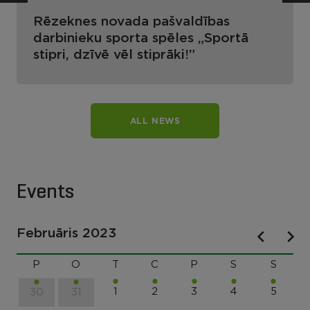
Rēzeknes novada pašvaldības
darbinieku sporta spēles „Sportā
stipri, dzīvē vēl stiprāki!”
ALL NEWS
Events
Februāris 2023
P
O
T
C
P
S
S
1
2
3
4
5
30
31