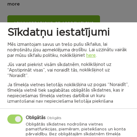
more
ADMINISTRATIONS OF ASSOCIATIONS
Sīkdatņu iestatījumi
Mēs izmantojam savus un trešo pušu sīkfailus, lai
Dricānu apvienības
Nautrēnu apvienības
nodrošinātu jūsu apmeklējuma drošību. Lai uzzinātu vairāk
pārvalde
pārvalde
par mūsu sīkfailu politiku, noklikšķiniet
here
.
Jūs varat piekrist visām sīkdatnēm, noklikšķinot uz
“Apstiprināt visas”, vai noraidīt tās, noklikšķinot uz
“Noraidīt”.
Gaigalavas
Ja tīmekļa vietnes lietotājs noklikšķina uz pogas “Noraidīt”,
Nautrenu civil
pagasts,
parish
Rēzeknes
tīmekļa vietnē tiek saglabātas obligātās sīkdatnes, kas ir
Naglu civil parish
novads
Struzanu civil
parish
nepieciešamas tīmekļa vietnes darbībai un kuru
izmantošanai nav nepieciešama lietotāja piekrišana
Ilzeskalna civil
Dricanu civil
parish
parish
Berzgales civil
parish
Rikavas
Deksares civil
pagasts,
parish
Rēzeknes
Audrinu civil
novads
parish
Obligātās
Kantinieku civil
Obligāts
Lendzu civil
parish
Veremu civil
parish
parish
Vilani
Obligātās sīkdatnes nodrošina vietnes
pamatfunkcijas, piemēram, pieteikšanos un konta
Sakstagala
Vilanu civil
parish
Ozolmuizas civil
parish
pārvaldību. Bez obligātajām sīkdatnēm tīmekļa
Sokolku civil
Griskanu civil
parish
parish
parish