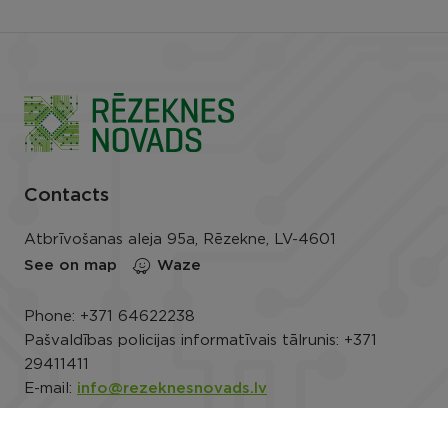
Contacts
Atbrīvošanas aleja 95a, Rēzekne, LV-4601
See on map
Waze
Phone:
+371 64622238
Pašvaldības policijas informatīvais tālrunis:
+371
29411411
E-mail:
info@rezeknesnovads.lv
E-address