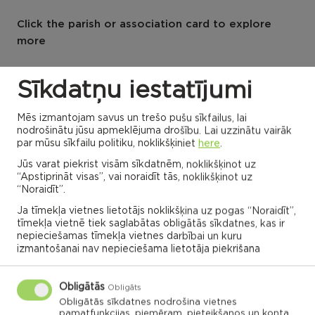
Click the parish or association card to explore
more
Sīkdatņu iestatījumi
ADMINISTRATIONS OF ASSOCIATIONS
Mēs izmantojam savus un trešo pušu sīkfailus, lai
nodrošinātu jūsu apmeklējuma drošību. Lai uzzinātu vairāk
Dricānu apvienības
Nautrēnu apvienības
par mūsu sīkfailu politiku, noklikšķiniet
here
.
pārvalde
pārvalde
Jūs varat piekrist visām sīkdatnēm, noklikšķinot uz
“Apstiprināt visas”, vai noraidīt tās, noklikšķinot uz
“Noraidīt”.
Ja tīmekļa vietnes lietotājs noklikšķina uz pogas “Noraidīt”,
tīmekļa vietnē tiek saglabātas obligātās sīkdatnes, kas ir
Gaigalavas
Nautrenu civil
pagasts,
parish
Rēzeknes
nepieciešamas tīmekļa vietnes darbībai un kuru
Naglu civil parish
novads
Struzanu civil
izmantošanai nav nepieciešama lietotāja piekrišana
parish
Ilzeskalna civil
Dricanu civil
parish
parish
Berzgales civil
parish
Rikavas
Deksares civil
Obligātās
Obligāts
pagasts,
parish
Rēzeknes
Audrinu civil
novads
parish
Obligātās sīkdatnes nodrošina vietnes
Kantinieku civil
Lendzu civil
parish
Veremu civil
parish
pamatfunkcijas, piemēram, pieteikšanos un konta
parish
Vilani