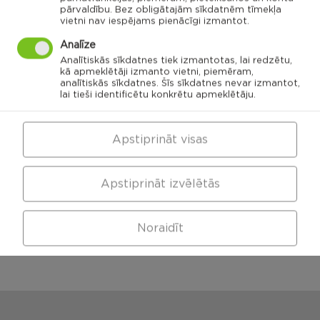
pārvaldību. Bez obligātajām sīkdatnēm tīmekļa
Sakstagala
Vilanu civil
vietni nav iespējams pienācīgi izmantot.
parish
Ozolmuizas civil
parish
Sokolku civil
Griskanu civil
parish
parish
parish
Analīze
Ozolaines
Analītiskās sīkdatnes tiek izmantotas, lai redzētu,
pagasts,
Silmalas
Rēzeknes
Čornaja civil
Stolerovas civil
kā apmeklētāji izmanto vietni, piemēram,
pagasts,
novads
parish
parish
Rēzeknes
novads
analītiskās sīkdatnes. Šīs sīkdatnes nevar izmantot,
Luznavas civil
parish
lai tieši identificētu konkrētu apmeklētāju.
Kaunatas civil
Maltas civil
parish
parish
Feimanu civil
parish
Makonkalns civil
parish
Apstiprināt visas
Viļānu apvienības
Pusas civil
parish
pārvalde
Apstiprināt izvēlētās
Maltas apvienības
Kaunatas apvienības
Noraidīt
pārvalde
pārvalde