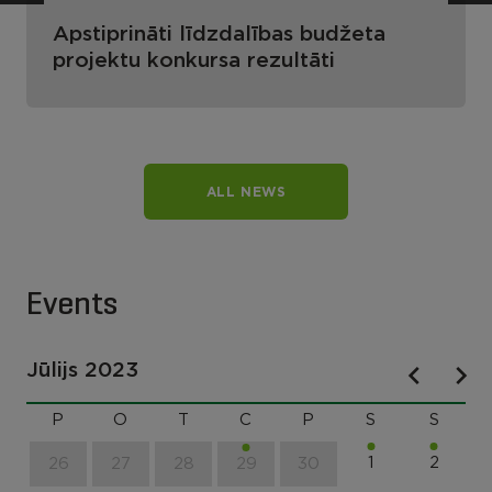
Apstiprināti līdzdalības budžeta
projektu konkursa rezultāti
ALL NEWS
Events
Jūlijs 2023
P
O
T
C
P
S
S
1
2
26
27
28
29
30