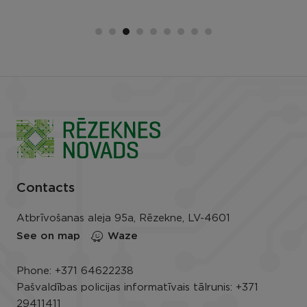
Contacts
Atbrīvošanas aleja 95a, Rēzekne, LV-4601
See on map
Waze
Phone:
+371 64622238
Pašvaldības policijas informatīvais tālrunis:
+371
29411411