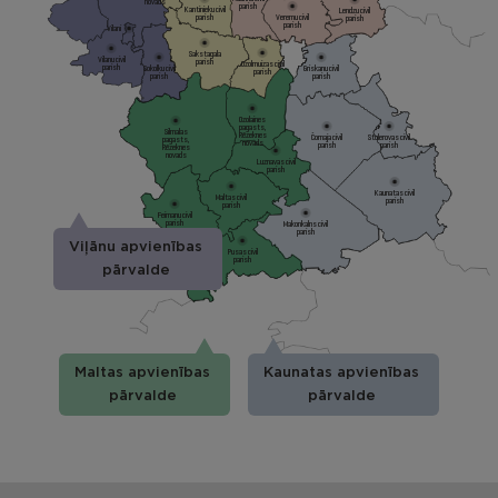
novads
parish
Kantinieku civil
Lendzu civil
parish
Veremu civil
parish
parish
Vilani
Sakstagala
Vilanu civil
parish
Ozolmuizas civil
parish
Sokolku civil
Griskanu civil
parish
parish
parish
Ozolaines
pagasts,
Silmalas
Rēzeknes
Čornaja civil
Stolerovas civil
pagasts,
novads
parish
parish
Rēzeknes
novads
Luznavas civil
parish
Kaunatas civil
Maltas civil
parish
parish
Feimanu civil
parish
Makonkalns civil
parish
Viļānu apvienības
Pusas civil
parish
pārvalde
Maltas apvienības
Kaunatas apvienības
pārvalde
pārvalde