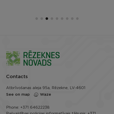
Contacts
Atbrīvošanas aleja 95a, Rēzekne, LV-4601
See on map
Waze
Phone:
+371 64622238
Pašvaldības policijas informatīvais tālrunis:
+371