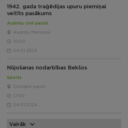
1942. gada traģēdijas upuru piemiņai
veltīts pasākums
Audrinu civil parish
Audriņu Memorial
10:00
04.01.2024
Nūjošanas nodarbības Bekšos
Sports
Ozolaine parish
12:00
04.01.2024
Vairāk