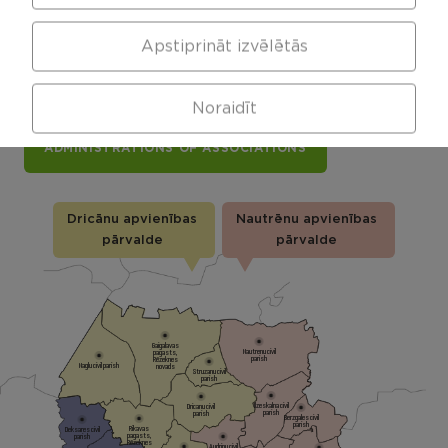
Rēzekne municipality map
Apstiprināt izvēlētās
Click the parish or association card to explore
more
Noraidīt
ADMINISTRATIONS OF ASSOCIATIONS
Dricānu apvienības
Nautrēnu apvienības
pārvalde
pārvalde
Gaigalavas
Nautrenu civil
pagasts,
parish
Rēzeknes
Naglu civil parish
novads
Struzanu civil
parish
Ilzeskalna civil
Dricanu civil
parish
parish
Berzgales civil
parish
Rikavas
Deksares civil
pagasts,
parish
Rēzeknes
Audrinu civil