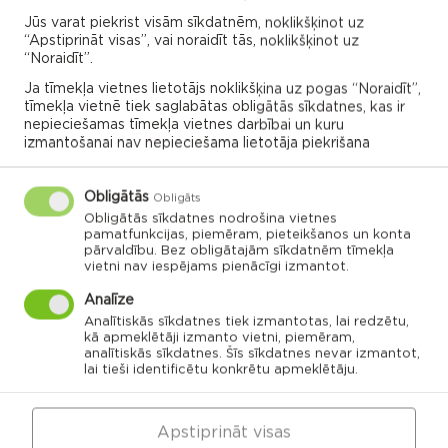
04.01.2024
Jūs varat piekrist visām sīkdatnēm, noklikšķinot uz
“Apstiprināt visas”, vai noraidīt tās, noklikšķinot uz
“Noraidīt”.
Nūjošanas nodarbības Bekšos
Ja tīmekļa vietnes lietotājs noklikšķina uz pogas “Noraidīt”,
Sports
tīmekļa vietnē tiek saglabātas obligātās sīkdatnes, kas ir
nepieciešamas tīmekļa vietnes darbībai un kuru
Ozolaine parish
izmantošanai nav nepieciešama lietotāja piekrišana
12:00
04.01.2024
Obligātās
Obligāts
Obligātās sīkdatnes nodrošina vietnes
pamatfunkcijas, piemēram, pieteikšanos un konta
pārvaldību. Bez obligātajām sīkdatnēm tīmekļa
Vairāk
vietni nav iespējams pienācīgi izmantot.
Analīze
Analītiskās sīkdatnes tiek izmantotas, lai redzētu,
kā apmeklētāji izmanto vietni, piemēram,
ALL EVENTS
analītiskās sīkdatnes. Šīs sīkdatnes nevar izmantot,
lai tieši identificētu konkrētu apmeklētāju.
Apstiprināt visas