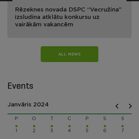
Rēzeknes novada DSPC “Vecružina”
izsludina atklātu konkursu uz
vairākām vakancēm
ALL NEWS
Events
Janvāris 2024
P
O
T
C
P
S
S
1
2
3
4
5
6
7