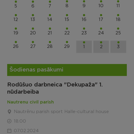
8
9
10
11
5
6
7
12
13
14
15
16
17
18
19
20
21
22
23
24
25
26
27
28
29
1
2
3
Šodienas pasākumi
Rodūšuo darbneica "Dekupaža" 1.
nūdarbeiba
Nautrenu civil parish
Nautrēnu parish sport Halle-cultural house
18:00
07.02.2024