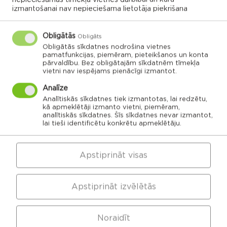
izmantošanai nav nepieciešama lietotāja piekrišana
Obligātās
Obligāts
Obligātās sīkdatnes nodrošina vietnes
Gaigalavas
Nautrenu civil
pagasts,
parish
pamatfunkcijas, piemēram, pieteikšanos un konta
Rēzeknes
Naglu civil parish
novads
Struzanu civil
pārvaldību. Bez obligātajām sīkdatnēm tīmekļa
parish
vietni nav iespējams pienācīgi izmantot.
Ilzeskalna civil
Dricanu civil
parish
parish
Berzgales civil
Analīze
parish
Rikavas
Deksares civil
pagasts,
parish
Rēzeknes
Analītiskās sīkdatnes tiek izmantotas, lai redzētu,
Audrinu civil
novads
parish
Kantinieku civil
Lendzu civil
kā apmeklētāji izmanto vietni, piemēram,
parish
Veremu civil
parish
parish
Vilani
analītiskās sīkdatnes. Šīs sīkdatnes nevar izmantot,
lai tieši identificētu konkrētu apmeklētāju.
Sakstagala
Vilanu civil
parish
Ozolmuizas civil
parish
Sokolku civil
Griskanu civil
parish
parish
parish
Apstiprināt visas
Ozolaines
pagasts,
Silmalas
Rēzeknes
Čornaja civil
Stolerovas civil
pagasts,
novads
parish
parish
Rēzeknes
novads
Luznavas civil
parish
Apstiprināt izvēlētās
Kaunatas civil
Maltas civil
parish
parish
Feimanu civil
parish
Makonkalns civil
parish
Viļānu apvienības
Pusas civil
Noraidīt
parish
pārvalde