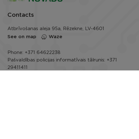
Contacts
Atbrīvošanas aleja 95a, Rēzekne, LV-4601
See on map
Waze
Phone:
+371 64622238
Pašvaldības policijas informatīvais tālrunis:
+371
29411411
E-mail:
info@rezeknesnovads.lv
E-address
Darba laiks: P.-Pk. 8.00–16.30
Rekvizīti