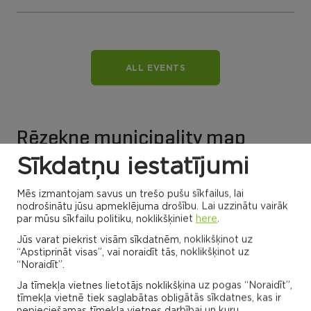
ALL EVENTS
Rēzekne municipality map
Sīkdatņu iestatījumi
Click the parish or association card to explore
Mēs izmantojam savus un trešo pušu sīkfailus, lai
more
nodrošinātu jūsu apmeklējuma drošību. Lai uzzinātu vairāk
par mūsu sīkfailu politiku, noklikšķiniet
here
.
ADMINISTRATIONS OF ASSOCIATIONS
Jūs varat piekrist visām sīkdatnēm, noklikšķinot uz
“Apstiprināt visas”, vai noraidīt tās, noklikšķinot uz
“Noraidīt”.
Ja tīmekļa vietnes lietotājs noklikšķina uz pogas “Noraidīt”,
Dricānu apvienības
Nautrēnu apvienības
tīmekļa vietnē tiek saglabātas obligātās sīkdatnes, kas ir
pārvalde
pārvalde
nepieciešamas tīmekļa vietnes darbībai un kuru