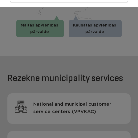
Maltas apvienības
Kaunatas apvienības
pārvalde
pārvalde
Rezekne municipality services
National and municipal customer
service centers (VPVKAC)