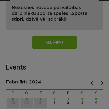
Rēzeknes novada pašvaldības
darbinieku sporta spēles „Sportā
stipri, dzīvē vēl stiprāki!”
ALL NEWS
Events
Februāris 2024
P
O
T
C
P
S
S
1
2
3
4
29
30
31