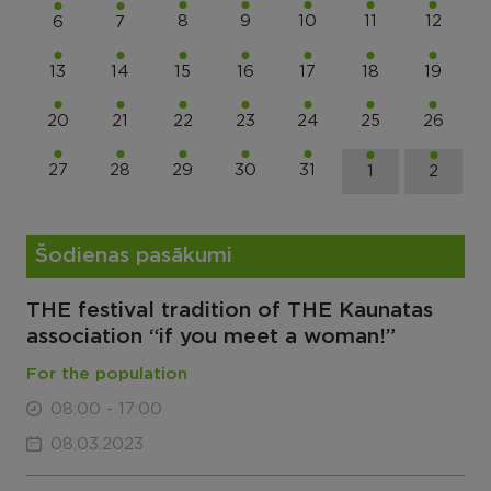
8
9
10
11
12
6
7
13
14
15
16
17
18
19
20
21
22
23
24
25
26
27
28
29
30
31
1
2
Šodienas pasākumi
THE festival tradition of THE Kaunatas
association “if you meet a woman!”
For the population
08:00 - 17:00
08.03.2023