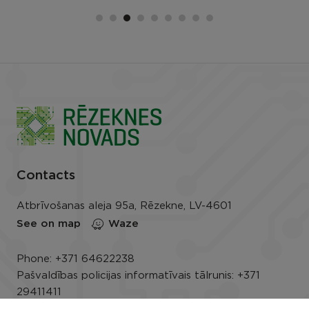
Contacts
Atbrīvošanas aleja 95a, Rēzekne, LV-4601
See on map
Waze
Phone:
+371 64622238
Pašvaldības policijas informatīvais tālrunis:
+371
29411411
E-mail:
info@rezeknesnovads.lv