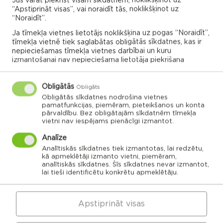
Jūs varat piekrist visām sīkdatnēm, noklikšķinot uz
Click the parish or association card to explore
“Apstiprināt visas”, vai noraidīt tās, noklikšķinot uz
“Noraidīt”.
more
Ja tīmekļa vietnes lietotājs noklikšķina uz pogas “Noraidīt”,
tīmekļa vietnē tiek saglabātas obligātās sīkdatnes, kas ir
nepieciešamas tīmekļa vietnes darbībai un kuru
ADMINISTRATIONS OF ASSOCIATIONS
izmantošanai nav nepieciešama lietotāja piekrišana
Dricānu apvienības
Nautrēnu apvienības
Obligātās
Obligāts
pārvalde
pārvalde
Obligātās sīkdatnes nodrošina vietnes
pamatfunkcijas, piemēram, pieteikšanos un konta
pārvaldību. Bez obligātajām sīkdatnēm tīmekļa
vietni nav iespējams pienācīgi izmantot.
Analīze
Analītiskās sīkdatnes tiek izmantotas, lai redzētu,
Gaigalavas
Nautrenu civil
pagasts,
parish
kā apmeklētāji izmanto vietni, piemēram,
Rēzeknes
Naglu civil parish
novads
Struzanu civil
analītiskās sīkdatnes. Šīs sīkdatnes nevar izmantot,
parish
lai tieši identificētu konkrētu apmeklētāju.
Ilzeskalna civil
Dricanu civil
parish
parish
Berzgales civil
parish
Rikavas
Deksares civil
pagasts,
parish
Rēzeknes
Audrinu civil
novads
Apstiprināt visas
parish
Kantinieku civil
Lendzu civil
parish
Veremu civil
parish
parish
Vilani