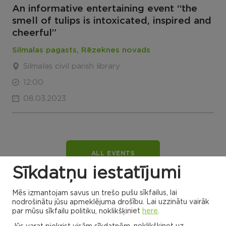
An informative entertaining event “the
smell of tulips is intoxicated, inspired and
cheerful”
Silmalas pagasts, Rēzeknes novads
Silmalas civil parish library
12:00
08.03.2023
ALL EVENTS
Sīkdatņu iestatījumi
Mēs izmantojam savus un trešo pušu sīkfailus, lai
Rēzekne municipality map
nodrošinātu jūsu apmeklējuma drošību. Lai uzzinātu vairāk
par mūsu sīkfailu politiku, noklikšķiniet
here
.