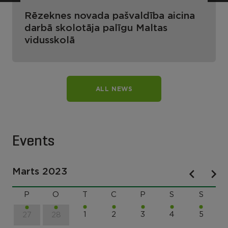
Rēzeknes novada pašvaldība aicina
darbā skolotāja palīgu Maltas
vidusskolā
ALL NEWS
Events
Marts 2023
P
O
T
C
P
S
S
1
2
3
4
5
27
28