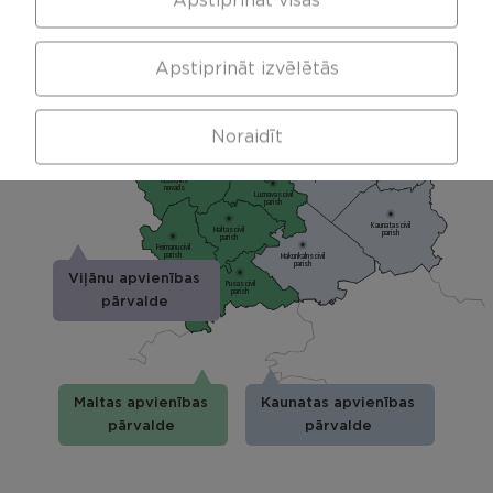
Apstiprināt visas
Berzgales civil
parish
Rikavas
Deksares civil
pagasts,
parish
Rēzeknes
Audrinu civil
novads
parish
Kantinieku civil
Lendzu civil
parish
Veremu civil
parish
parish
Vilani
Apstiprināt izvēlētās
Sakstagala
Vilanu civil
parish
Ozolmuizas civil
parish
Sokolku civil
Griskanu civil
parish
parish
parish
Noraidīt
Ozolaines
pagasts,
Silmalas
Rēzeknes
Čornaja civil
Stolerovas civil
pagasts,
novads
parish
parish
Rēzeknes
novads
Luznavas civil
parish
Kaunatas civil
Maltas civil
parish
parish
Feimanu civil
parish
Makonkalns civil
parish
Viļānu apvienības
Pusas civil
parish
pārvalde
Maltas apvienības
Kaunatas apvienības
pārvalde
pārvalde