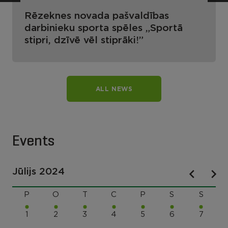
Rēzeknes novada pašvaldības
darbinieku sporta spēles „Sportā
stipri, dzīvē vēl stiprāki!”
ALL NEWS
Events
Jūlijs 2024
P
O
T
C
P
S
S
1
2
3
4
5
6
7