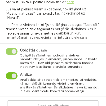
par mūsu sīkfailu politiku, noklikšķiniet
here
.
Rēzekne municipality map
Jūs varat piekrist visām sīkdatnēm, noklikšķinot uz
“Apstiprināt visas”, vai noraidīt tās, noklikšķinot uz
“Noraidīt”.
Click the parish or association card to explore
Ja tīmekļa vietnes lietotājs noklikšķina uz pogas “Noraidīt”,
more
tīmekļa vietnē tiek saglabātas obligātās sīkdatnes, kas ir
nepieciešamas tīmekļa vietnes darbībai un kuru
izmantošanai nav nepieciešama lietotāja piekrišana
ADMINISTRATIONS OF ASSOCIATIONS
Obligātās
Obligāts
Obligātās sīkdatnes nodrošina vietnes
Dricānu apvienības
pamatfunkcijas, piemēram, pieteikšanos un konta
Nautrēnu apvienības
pārvaldību. Bez obligātajām sīkdatnēm tīmekļa
pārvalde
pārvalde
vietni nav iespējams pienācīgi izmantot.
Analīze
Analītiskās sīkdatnes tiek izmantotas, lai redzētu,
kā apmeklētāji izmanto vietni, piemēram,
analītiskās sīkdatnes. Šīs sīkdatnes nevar izmantot,
Gaigalavas
Nautrenu civil
lai tieši identificētu konkrētu apmeklētāju.
pagasts,
parish
Rēzeknes
Naglu civil parish
novads
Struzanu civil
parish
Ilzeskalna civil
Dricanu civil
parish
parish