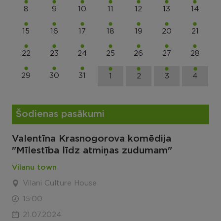
8
9
10
11
12
13
14
15
16
17
18
19
20
21
22
23
24
25
26
27
28
29
30
31
1
2
3
4
Šodienas pasākumi
Valentīna Krasnogorova komēdija
"Mīlestība līdz atmiņas zudumam"
Vilanu town
Vilani Culture House
15:00
21.07.2024