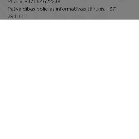
Phone:
+371 64622238
Pašvaldības policijas informatīvais tālrunis:
+371
29411411
E-mail:
info@rezeknesnovads.lv
E-address
Darba laiks: P.-Pk. 8.00–16.30
Rekvizīti
Useful info
The Privacy Policy of the municipality of Rezekne
Alarm lifting
Accessibility