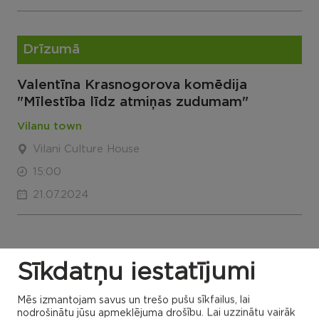
Drīzumā
Valentīna Krasnogorova komēdija
"Mīlestība līdz atmiņas zudumam"
Vilanu town
Vilani Culture House
15:00
21.07.2024
Sīkdatņu iestatījumi
ALL EVENTS
Mēs izmantojam savus un trešo pušu sīkfailus, lai
nodrošinātu jūsu apmeklējuma drošību. Lai uzzinātu vairāk