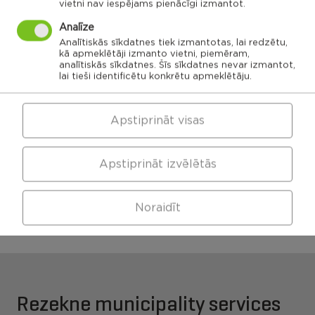
vietni nav iespējams pienācīgi izmantot.
Ozolaines
Analīze
pagasts,
Silmalas
Rēzeknes
Čornaja civil
Stolerovas civil
pagasts,
novads
parish
parish
Rēzeknes
Analītiskās sīkdatnes tiek izmantotas, lai redzētu,
novads
Luznavas civil
kā apmeklētāji izmanto vietni, piemēram,
parish
analītiskās sīkdatnes. Šīs sīkdatnes nevar izmantot,
Kaunatas civil
Maltas civil
parish
lai tieši identificētu konkrētu apmeklētāju.
parish
Feimanu civil
parish
Makonkalns civil
parish
Viļānu apvienības
Pusas civil
parish
pārvalde
Apstiprināt visas
Apstiprināt izvēlētās
Maltas apvienības
Kaunatas apvienības
pārvalde
pārvalde
Noraidīt
Rezekne municipality services