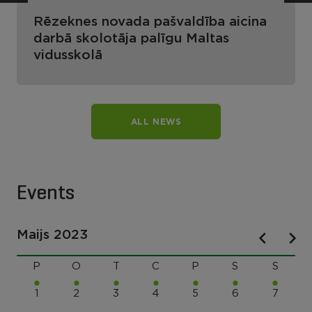
Rēzeknes novada pašvaldība aicina
darbā skolotāja palīgu Maltas
vidusskolā
ALL NEWS
Events
Maijs 2023
P
O
T
C
P
S
S
1
2
3
4
5
6
7