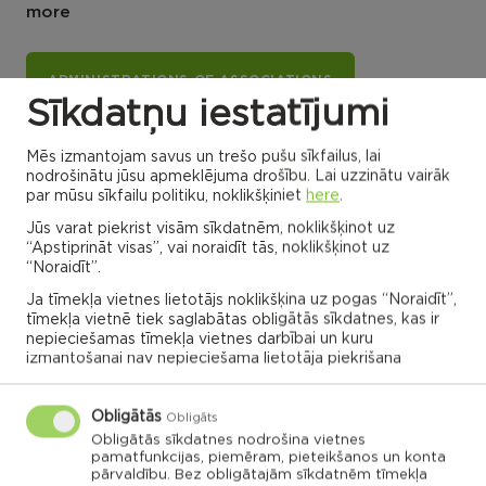
more
ADMINISTRATIONS OF ASSOCIATIONS
Sīkdatņu iestatījumi
Mēs izmantojam savus un trešo pušu sīkfailus, lai
Dricānu apvienības
Nautrēnu apvienības
nodrošinātu jūsu apmeklējuma drošību. Lai uzzinātu vairāk
pārvalde
pārvalde
par mūsu sīkfailu politiku, noklikšķiniet
here
.
Jūs varat piekrist visām sīkdatnēm, noklikšķinot uz
“Apstiprināt visas”, vai noraidīt tās, noklikšķinot uz
“Noraidīt”.
Gaigalavas
Ja tīmekļa vietnes lietotājs noklikšķina uz pogas “Noraidīt”,
Nautrenu civil
pagasts,
parish
Rēzeknes
Naglu civil parish
tīmekļa vietnē tiek saglabātas obligātās sīkdatnes, kas ir
novads
Struzanu civil
parish
nepieciešamas tīmekļa vietnes darbībai un kuru
izmantošanai nav nepieciešama lietotāja piekrišana
Ilzeskalna civil
Dricanu civil
parish
parish
Berzgales civil
parish
Rikavas
Deksares civil
pagasts,
parish
Rēzeknes
Audrinu civil
novads
parish
Obligātās
Kantinieku civil
Lendzu civil
Obligāts
parish
Veremu civil
parish
parish
Vilani
Obligātās sīkdatnes nodrošina vietnes
pamatfunkcijas, piemēram, pieteikšanos un konta
Sakstagala
Vilanu civil
parish
Ozolmuizas civil
parish
Sokolku civil
Griskanu civil
pārvaldību. Bez obligātajām sīkdatnēm tīmekļa
parish
parish
parish