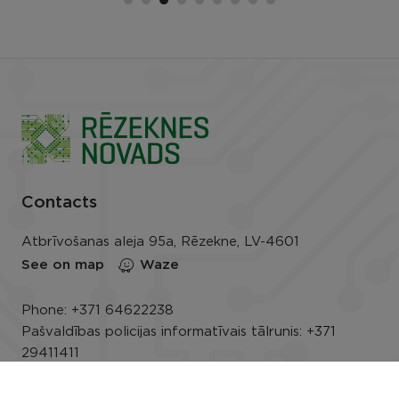
Contacts
Atbrīvošanas aleja 95a, Rēzekne, LV-4601
See on map
Waze
Phone:
+371 64622238
Pašvaldības policijas informatīvais tālrunis:
+371
29411411
E-mail:
info@rezeknesnovads.lv