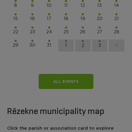
8
9
10
11
12
13
14
15
16
17
18
19
20
21
22
23
24
25
26
27
28
29
30
31
1
2
3
4
ALL EVENTS
Rēzekne municipality map
Click the parish or association card to explore