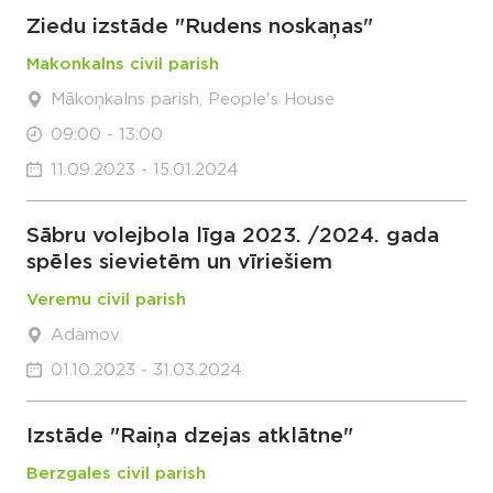
Ziedu izstāde "Rudens noskaņas"
Makonkalns civil parish
Mākoņkalns parish, People's House
09:00 - 13:00
11.09.2023 - 15.01.2024
Sābru volejbola līga 2023. /2024. gada
spēles sievietēm un vīriešiem
Veremu civil parish
Adamov
01.10.2023 - 31.03.2024
Izstāde "Raiņa dzejas atklātne"
Berzgales civil parish