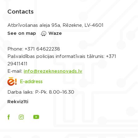
Contacts
Atbrīvošanas aleja 95a, Rēzekne, LV-4601
See on map
Waze
Phone:
+371 64622238
Pašvaldības policijas informatīvais tālrunis:
+371
29411411
E-mail:
info@rezeknesnovads.lv
E-address
Darba laiks: P.-Pk. 8.00–16.30
Rekvizīti