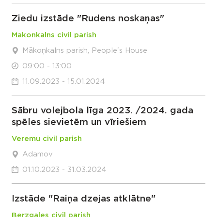
Ziedu izstāde "Rudens noskaņas"
Makonkalns civil parish
Mākoņkalns parish, People's House
09:00 - 13:00
11.09.2023 - 15.01.2024
Sābru volejbola līga 2023. /2024. gada
spēles sievietēm un vīriešiem
Veremu civil parish
Adamov
01.10.2023 - 31.03.2024
Izstāde "Raiņa dzejas atklātne"
Berzgales civil parish