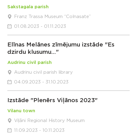
Sakstagala parish
Franz Trassa Museum “Colnasate”
01.08.2023 - 01.11.2023
Elīnas Melānes zīmējumu izstāde "Es
dzirdu klusumu..."
Audrinu civil parish
Audrinu civil parish library
04.09.2023 - 31.10.2023
Izstāde "Plenērs Viļānos 2023"
Vilanu town
Viļāni Regional History Museum
11.09.2023 - 10.11.2023