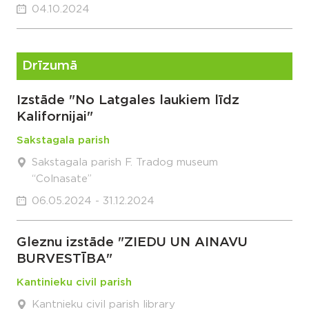
04.10.2024
Drīzumā
Izstāde "No Latgales laukiem līdz
Kalifornijai"
Sakstagala parish
Sakstagala parish F. Tradog museum
“Colnasate”
06.05.2024 - 31.12.2024
Gleznu izstāde "ZIEDU UN AINAVU
BURVESTĪBA"
Kantinieku civil parish
Kantnieku civil parish library