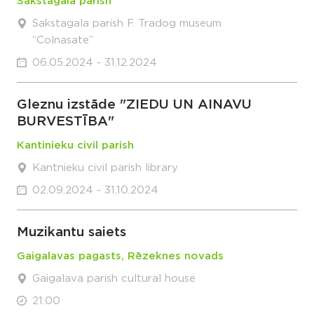
Sakstagala parish
Sakstagala parish F. Tradog museum
“Colnasate”
06.05.2024 - 31.12.2024
Gleznu izstāde "ZIEDU UN AINAVU
BURVESTĪBA"
Kantinieku civil parish
Kantnieku civil parish library
02.09.2024 - 31.10.2024
Muzikantu saiets
Gaigalavas pagasts, Rēzeknes novads
Gaigalava parish cultural house
21:00