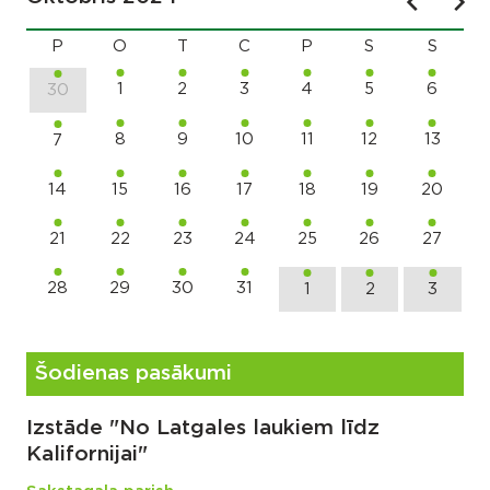
P
O
T
C
P
S
S
1
2
3
4
5
6
30
8
9
10
11
12
13
7
14
15
16
17
18
19
20
21
22
23
24
25
26
27
28
29
30
31
1
2
3
Šodienas pasākumi
Izstāde "No Latgales laukiem līdz
Kalifornijai"