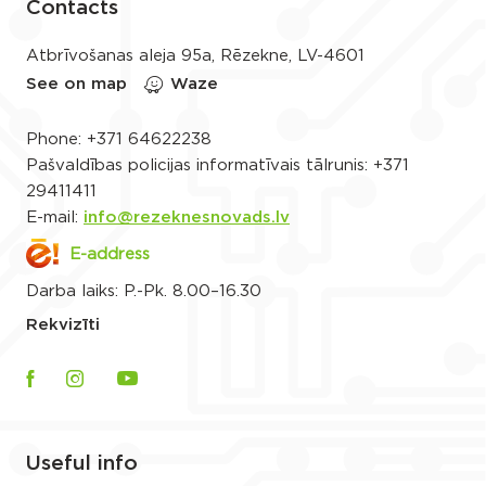
Contacts
Atbrīvošanas aleja 95a, Rēzekne, LV-4601
See on map
Waze
Phone:
+371 64622238
Pašvaldības policijas informatīvais tālrunis:
+371
29411411
E-mail:
info@rezeknesnovads.lv
E-address
Darba laiks: P.-Pk. 8.00–16.30
Rekvizīti
Useful info