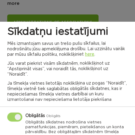
more
ADMINISTRATIONS OF ASSOCIATIONS
Sīkdatņu iestatījumi
Mēs izmantojam savus un trešo pušu sīkfailus, lai
Dricānu apvienības
Nautrēnu apvienības
nodrošinātu jūsu apmeklējuma drošību. Lai uzzinātu vairāk
pārvalde
pārvalde
par mūsu sīkfailu politiku, noklikšķiniet
here
.
Jūs varat piekrist visām sīkdatnēm, noklikšķinot uz
“Apstiprināt visas”, vai noraidīt tās, noklikšķinot uz
“Noraidīt”.
Gaigalavas
Ja tīmekļa vietnes lietotājs noklikšķina uz pogas “Noraidīt”,
Nautrenu civil
pagasts,
parish
Rēzeknes
Naglu civil parish
tīmekļa vietnē tiek saglabātas obligātās sīkdatnes, kas ir
novads
Struzanu civil
parish
nepieciešamas tīmekļa vietnes darbībai un kuru
izmantošanai nav nepieciešama lietotāja piekrišana
Ilzeskalna civil
Dricanu civil
parish
parish
Berzgales civil
parish
Rikavas
Deksares civil
pagasts,
parish
Rēzeknes
Audrinu civil
novads
parish
Obligātās
Kantinieku civil
Lendzu civil
Obligāts
parish
Veremu civil
parish
parish
Vilani
Obligātās sīkdatnes nodrošina vietnes
pamatfunkcijas, piemēram, pieteikšanos un konta
Sakstagala
Vilanu civil
parish
Ozolmuizas civil
parish
Sokolku civil
Griskanu civil
pārvaldību. Bez obligātajām sīkdatnēm tīmekļa
parish
parish
parish