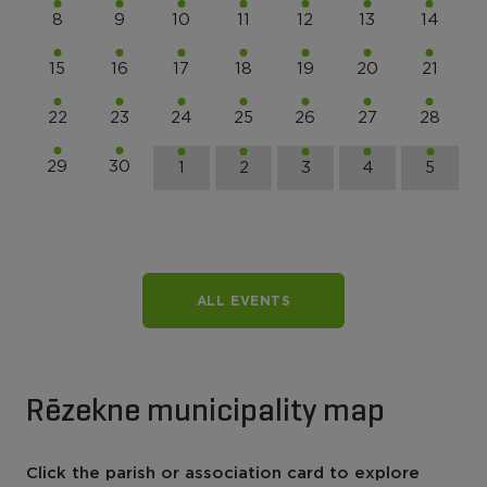
8
9
10
11
12
13
14
15
16
17
18
19
20
21
22
23
24
25
26
27
28
29
30
1
2
3
4
5
ALL EVENTS
Rēzekne municipality map
Click the parish or association card to explore