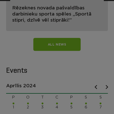
Rēzeknes novada pašvaldības
darbinieku sporta spēles „Sportā
stipri, dzīvē vēl stiprāki!”
ALL NEWS
Events
Aprīlis 2024
P
O
T
C
P
S
S
1
2
3
4
5
6
7