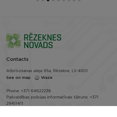
Contacts
Atbrīvošanas aleja 95a, Rēzekne, LV-4601
See on map
Waze
Phone:
+371 64622238
Pašvaldības policijas informatīvais tālrunis:
+371
29411411
E-mail:
info@rezeknesnovads.lv