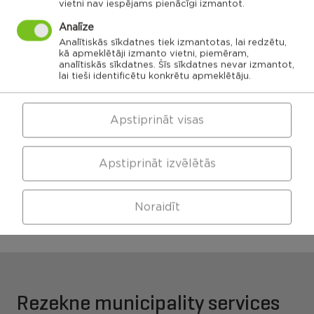
vietni nav iespējams pienācīgi izmantot.
Ozolaines
Analīze
pagasts,
Silmalas
Rēzeknes
Čornaja civil
Stolerovas civil
pagasts,
novads
parish
parish
Rēzeknes
Analītiskās sīkdatnes tiek izmantotas, lai redzētu,
novads
Luznavas civil
kā apmeklētāji izmanto vietni, piemēram,
parish
analītiskās sīkdatnes. Šīs sīkdatnes nevar izmantot,
Kaunatas civil
Maltas civil
parish
lai tieši identificētu konkrētu apmeklētāju.
parish
Feimanu civil
parish
Makonkalns civil
parish
Viļānu apvienības
Pusas civil
parish
pārvalde
Apstiprināt visas
Apstiprināt izvēlētās
Maltas apvienības
Kaunatas apvienības
pārvalde
pārvalde
Noraidīt
Rezekne municipality services