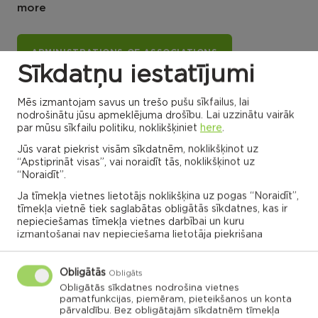
more
ADMINISTRATIONS OF ASSOCIATIONS
Sīkdatņu iestatījumi
Mēs izmantojam savus un trešo pušu sīkfailus, lai
Dricānu apvienības
Nautrēnu apvienības
nodrošinātu jūsu apmeklējuma drošību. Lai uzzinātu vairāk
pārvalde
pārvalde
par mūsu sīkfailu politiku, noklikšķiniet
here
.
Jūs varat piekrist visām sīkdatnēm, noklikšķinot uz
“Apstiprināt visas”, vai noraidīt tās, noklikšķinot uz
“Noraidīt”.
Gaigalavas
Ja tīmekļa vietnes lietotājs noklikšķina uz pogas “Noraidīt”,
Nautrenu civil
pagasts,
parish
Rēzeknes
Naglu civil parish
tīmekļa vietnē tiek saglabātas obligātās sīkdatnes, kas ir
novads
Struzanu civil
parish
nepieciešamas tīmekļa vietnes darbībai un kuru
izmantošanai nav nepieciešama lietotāja piekrišana
Ilzeskalna civil
Dricanu civil
parish
parish
Berzgales civil
parish
Rikavas
Deksares civil
pagasts,
parish
Rēzeknes
Audrinu civil
novads
parish
Obligātās
Kantinieku civil
Lendzu civil
Obligāts
parish
Veremu civil
parish
parish
Vilani
Obligātās sīkdatnes nodrošina vietnes
pamatfunkcijas, piemēram, pieteikšanos un konta
Sakstagala
Vilanu civil
parish
Ozolmuizas civil
parish
Sokolku civil
Griskanu civil
pārvaldību. Bez obligātajām sīkdatnēm tīmekļa
parish
parish
parish