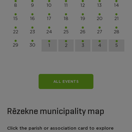
8
9
10
11
12
13
14
15
16
17
18
19
20
21
22
23
24
25
26
27
28
29
30
1
2
3
4
5
ALL EVENTS
Rēzekne municipality map
Click the parish or association card to explore