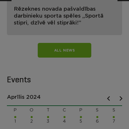
Rēzeknes novada pašvaldības
darbinieku sporta spēles „Sportā
stipri, dzīvē vēl stiprāki!”
ALL NEWS
Events
Aprīlis 2024
P
O
T
C
P
S
S
1
2
3
4
5
6
7