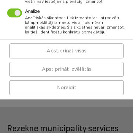
vietni nav iespējams pienācīgi izmantot.
Ozolaines
Analīze
pagasts,
Silmalas
Rēzeknes
Čornaja civil
Stolerovas civil
pagasts,
novads
parish
parish
Rēzeknes
Analītiskās sīkdatnes tiek izmantotas, lai redzētu,
novads
Luznavas civil
kā apmeklētāji izmanto vietni, piemēram,
parish
analītiskās sīkdatnes. Šīs sīkdatnes nevar izmantot,
Kaunatas civil
Maltas civil
parish
lai tieši identificētu konkrētu apmeklētāju.
parish
Feimanu civil
parish
Makonkalns civil
parish
Viļānu apvienības
Pusas civil
parish
pārvalde
Apstiprināt visas
Apstiprināt izvēlētās
Maltas apvienības
Kaunatas apvienības
pārvalde
pārvalde
Noraidīt
Rezekne municipality services