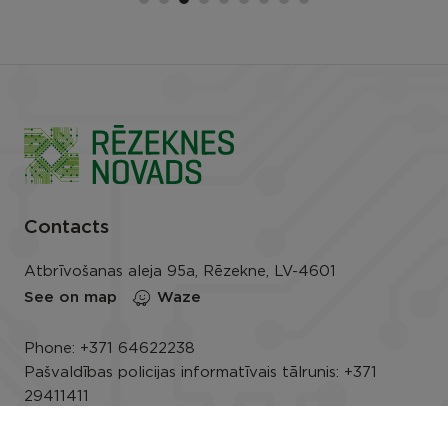
Contacts
Atbrīvošanas aleja 95a, Rēzekne, LV-4601
See on map
Waze
Phone:
+371 64622238
Pašvaldības policijas informatīvais tālrunis:
+371
29411411
E-mail:
info@rezeknesnovads.lv