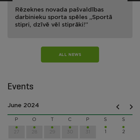
Rēzeknes novada pašvaldības
darbinieku sporta spēles „Sportā
stipri, dzīvē vēl stiprāki!”
ALL NEWS
Events
June 2024
P
O
T
C
P
S
S
1
2
27
28
29
30
31