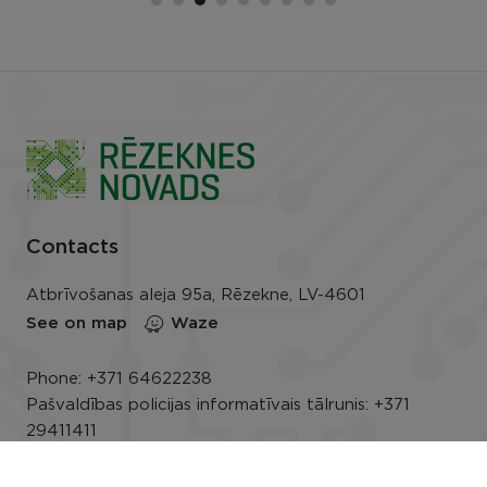
Contacts
Atbrīvošanas aleja 95a, Rēzekne, LV-4601
See on map
Waze
Phone:
+371 64622238
Pašvaldības policijas informatīvais tālrunis:
+371
29411411
E-mail:
info@rezeknesnovads.lv