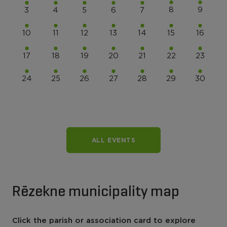
8
9
3
4
5
6
7
10
11
12
13
14
15
16
17
18
19
20
21
22
23
24
25
26
27
28
29
30
ALL EVENTS
Rēzekne municipality map
Click the parish or association card to explore