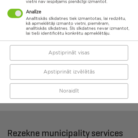
vietni nav iespējams pienācīgi izmantot.
Ozolaines
Analīze
pagasts,
Silmalas
Rēzeknes
Čornaja civil
Stolerovas civil
pagasts,
novads
parish
parish
Rēzeknes
Analītiskās sīkdatnes tiek izmantotas, lai redzētu,
novads
Luznavas civil
kā apmeklētāji izmanto vietni, piemēram,
parish
analītiskās sīkdatnes. Šīs sīkdatnes nevar izmantot,
Kaunatas civil
Maltas civil
parish
lai tieši identificētu konkrētu apmeklētāju.
parish
Feimanu civil
parish
Makonkalns civil
parish
Viļānu apvienības
Pusas civil
parish
pārvalde
Apstiprināt visas
Apstiprināt izvēlētās
Maltas apvienības
Kaunatas apvienības
pārvalde
pārvalde
Noraidīt
Rezekne municipality services