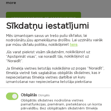
more
ADMINISTRATIONS OF ASSOCIATIONS
Sīkdatņu iestatījumi
Mēs izmantojam savus un trešo pušu sīkfailus, lai
Dricānu apvienības
Nautrēnu apvienības
nodrošinātu jūsu apmeklējuma drošību. Lai uzzinātu vairāk
pārvalde
pārvalde
par mūsu sīkfailu politiku, noklikšķiniet
here
.
Jūs varat piekrist visām sīkdatnēm, noklikšķinot uz
“Apstiprināt visas”, vai noraidīt tās, noklikšķinot uz
“Noraidīt”.
Gaigalavas
Ja tīmekļa vietnes lietotājs noklikšķina uz pogas “Noraidīt”,
Nautrenu civil
pagasts,
parish
Rēzeknes
Naglu civil parish
tīmekļa vietnē tiek saglabātas obligātās sīkdatnes, kas ir
novads
Struzanu civil
parish
nepieciešamas tīmekļa vietnes darbībai un kuru
izmantošanai nav nepieciešama lietotāja piekrišana
Ilzeskalna civil
Dricanu civil
parish
parish
Berzgales civil
parish
Rikavas
Deksares civil
pagasts,
parish
Rēzeknes
Audrinu civil
novads
parish
Obligātās
Kantinieku civil
Lendzu civil
Obligāts
parish
Veremu civil
parish
parish
Vilani
Obligātās sīkdatnes nodrošina vietnes
pamatfunkcijas, piemēram, pieteikšanos un konta
Sakstagala
Vilanu civil
parish
Ozolmuizas civil
parish
Sokolku civil
Griskanu civil
pārvaldību. Bez obligātajām sīkdatnēm tīmekļa
parish
parish
parish